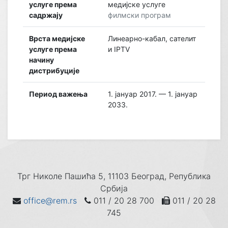
услуге према
медијске услуге
садржају
филмски програм
Врста медијске
Линеарно-кабал, сателит
услуге према
и IPTV
начину
дистрибуције
Период важења
1. јануар 2017. — 1. јануар
2033.
Трг Николе Пашића 5, 11103 Београд, Република
Србија
office@rem.rs
011 / 20 28 700
011 / 20 28
745