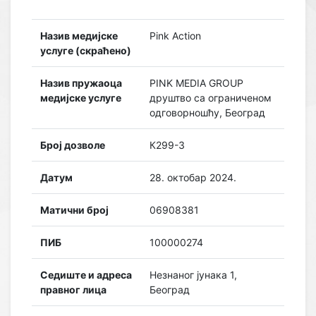
Назив медијске
Pink Action
услуге (скраћено)
Назив пружаоца
PINK MEDIA GROUP
медијске услуге
друштво са ограниченом
одговорношћу, Београд
Број дозволе
К299-3
Датум
28. октобар 2024.
Матични број
06908381
ПИБ
100000274
Седиште и адреса
Незнаног јунака 1,
правног лица
Београд