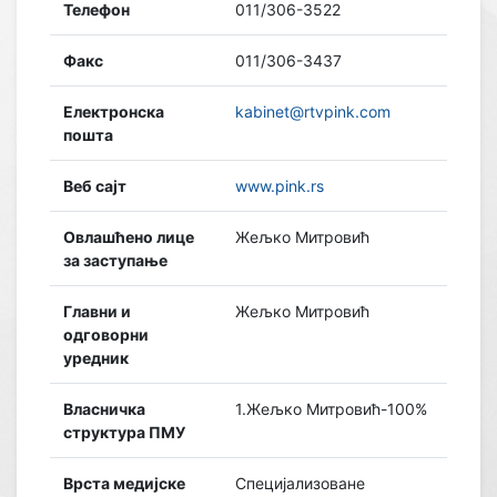
Телефон
011/306-3522
Факс
011/306-3437
Електронска
kabinet@rtvpink.com
пошта
Веб сајт
www.pink.rs
Овлашћено лице
Жељко Митровић
за заступање
Главни и
Жељко Митровић
одговорни
уредник
Власничка
1.Жељко Митровић-100%
структура ПМУ
Врста медијске
Специјализоване