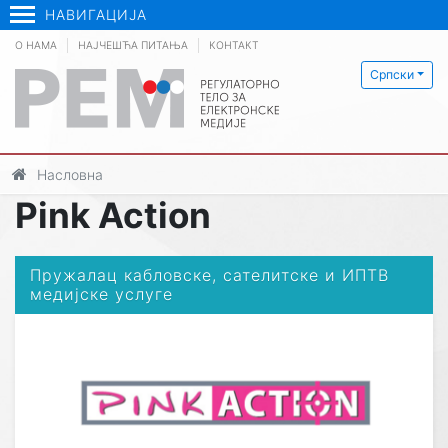
НАВИГАЦИЈА
О НАМА
НАЈЧЕШЋА ПИТАЊА
КОНТАКТ
Српски
Насловна
Pink Action
Пружалац кабловске, сателитске и ИПТВ
медијске услуге