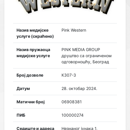
Назив медијске
Pink Western
услуге (скраћено)
Назив пружаоца
PINK MEDIA GROUP
медијске услуге
друштво са ограниченом
одговорношћу, Београд
Број дозволе
К307-3
Датум
28. октобар 2024.
Матични број
06908381
ПИБ
100000274
Седиште и адреса
Незнаног јунака 1,