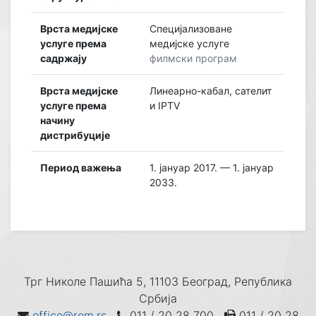
Врста медијске
Специјализоване
услуге према
медијске услуге
садржају
филмски програм
Врста медијске
Линеарно-кабал, сателит
услуге према
и IPTV
начину
дистрибуције
Период важења
1. јануар 2017. — 1. јануар
2033.
Трг Николе Пашића 5, 11103 Београд, Република
Србија
office@rem.rs
011 / 20 28 700
011 / 20 28