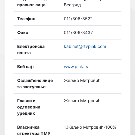
правног лица
Београд
Телефон
011/306-3522
Факс
011/306-3437
Електронска
kabinet@rtvpink.com
пошта
Веб сајт
www.pink.rs
Овлашћено лице
Жељко Митровић
за заступање
Главни и
Жељко Митровић
одговорни
уредник
Власничка
1.Жељко Митровић-100%
структура ПМУ