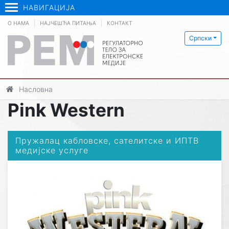
НАВИГАЦИЈА
О НАМА
НАЈЧЕШЋА ПИТАЊА
КОНТАКТ
Српски
Насловна
Pink Western
Пружалац кабловске, сателитске и ИПТВ
медијске услуге