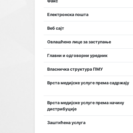
Факс
Електронска пошта
Веб сајт
Овлашћено лице за заступање
Главни и одговорни уредник
Власничка структура ПМУ
Врста медијске услуге према садржају
Врста медијске услуге према начину
дистрибуције
Заштићена услуга