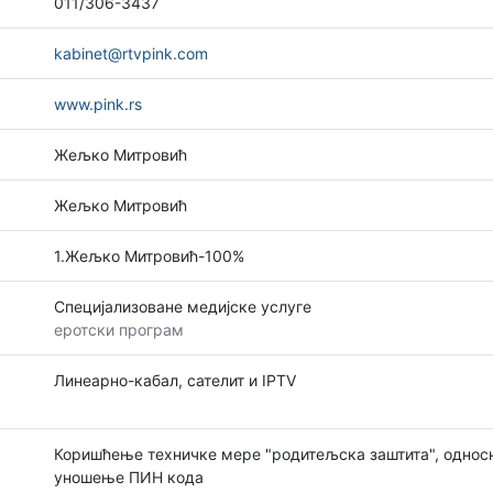
011/306-3437
kabinet@rtvpink.com
www.pink.rs
Жељко Митровић
Жељко Митровић
1.Жељко Митровић-100%
Специјализоване медијске услуге
еротски програм
Линеарно-кабал, сателит и IPTV
Коришћење техничке мере "родитељска заштита", однос
уношење ПИН кода