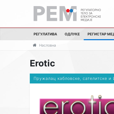
РЕГУЛАТИВА
ОДЛУКЕ
РЕГИСТАР МЕ
Насловна
Erotic
Пружалац кабловске, сателитске и