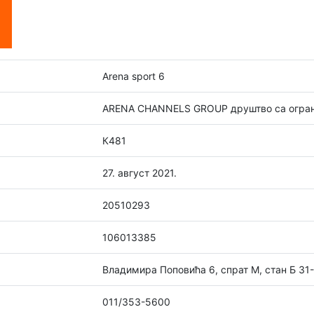
Arena sport 6
ARENA CHANNELS GROUP друштво са огран
К481
27. август 2021.
20510293
106013385
Владимира Поповића 6, спрат М, стан Б 31
011/353-5600