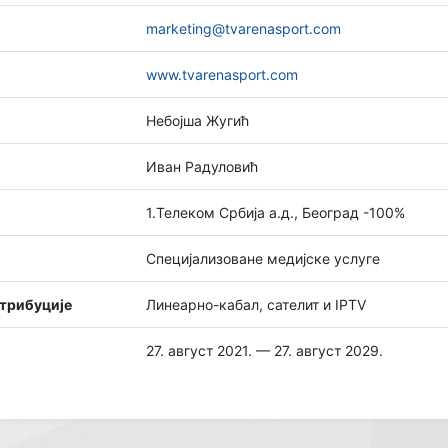
marketing@tvarenasport.com
www.tvarenasport.com
Небојша Жугић
Иван Радуловић
1.Телеком Србија а.д., Београд -100%
Специјализоване медијске услуге
стрибуције
Линеарно-кабал, сателит и IPTV
27. август 2021. — 27. август 2029.