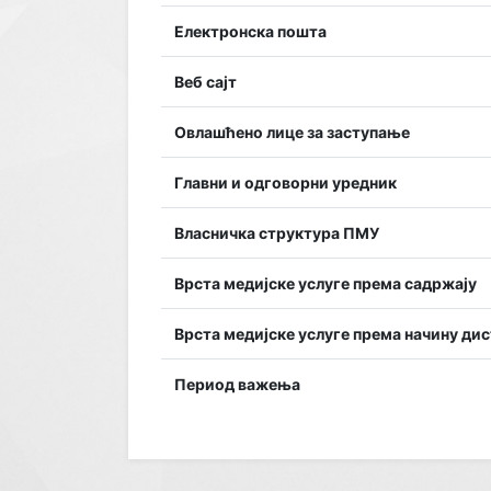
Електронска пошта
Веб сајт
Овлашћено лице за заступање
Главни и одговорни уредник
Власничка структура ПМУ
Врста медијске услуге према садржају
Врста медијске услуге према начину ди
Период важења