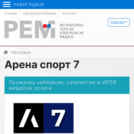
НАВИГАЦИЈА
О НАМА
НАЈЧЕШЋА ПИТАЊА
КОНТАКТ
Српски
Насловна
Арена спорт 7
Пружалац кабловске, сателитске и ИПТВ
медијске услуге