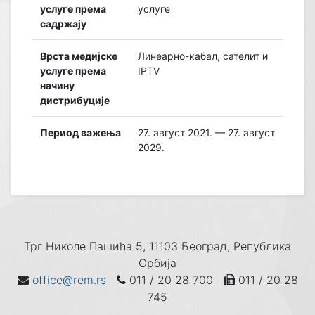
услуге према
услуге
садржају
Врста медијске
Линеарно-кабал, сателит и
услуге према
IPTV
начину
дистрибуције
Период важења
27. август 2021. — 27. август
2029.
Трг Николе Пашића 5, 11103 Београд, Република
Србија
office@rem.rs
011 / 20 28 700
011 / 20 28
745