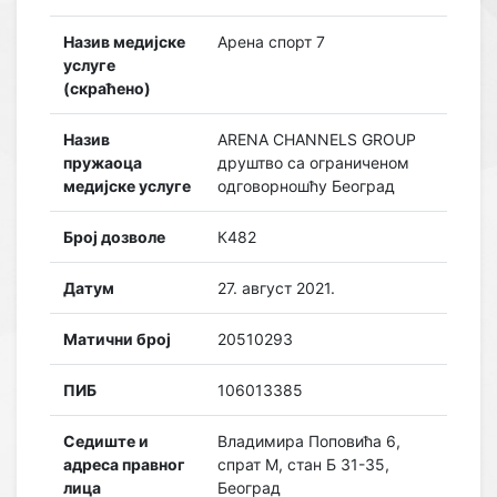
Назив медијске
Арена спорт 7
услуге
(скраћено)
Назив
ARENA CHANNELS GROUP
пружаоца
друштво са ограниченом
медијске услуге
одговорношћу Београд
Број дозволе
К482
Датум
27. август 2021.
Матични број
20510293
ПИБ
106013385
Седиште и
Владимира Поповића 6,
адреса правног
спрат М, стан Б 31-35,
лица
Београд