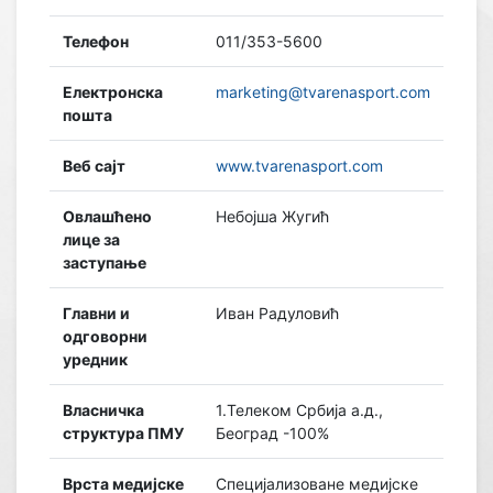
Телефон
011/353-5600
Електронска
marketing@tvarenasport.com
пошта
Веб сајт
www.tvarenasport.com
Овлашћено
Небојша Жугић
лице за
заступање
Главни и
Иван Радуловић
одговорни
уредник
Власничка
1.Телеком Србија а.д.,
структура ПМУ
Београд -100%
Врста медијске
Специјализоване медијске