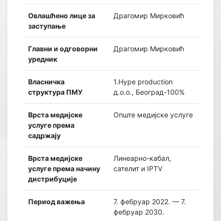
Овлашћено лице за
Драгомир Мирковић
заступање
Главни и одговорни
Драгомир Мирковић
уредник
Власничка
1.Hype production
структура ПМУ
д.о.о., Београд-100%
Врста медијске
Опште медијске услуге
услуге према
садржају
Врста медијске
Линеарно-кабал,
услуге према начину
сателит и IPTV
дистрибуције
Период важења
7. фебруар 2022. — 7.
фебруар 2030.