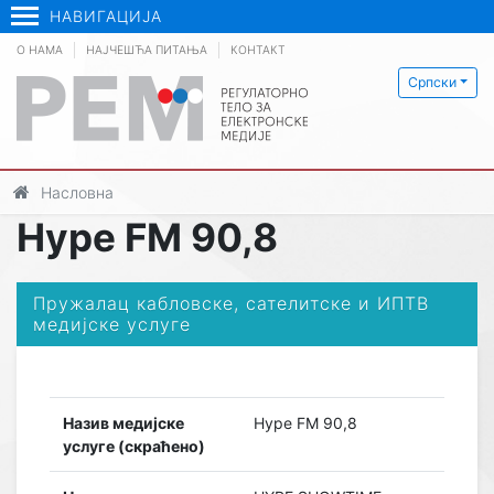
НАВИГАЦИЈА
О НАМА
НАЈЧЕШЋА ПИТАЊА
КОНТАКТ
Српски
Насловна
Hype FM 90,8
Пружалац кабловске, сателитске и ИПТВ
медијске услуге
Назив медијске
Hype FM 90,8
услуге (скраћено)