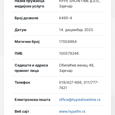
Назив пружаоца
HYPE SHOWTIME д.о.о.,
медијске услуге
Зајечар
Број дозволе
К495-4
Датум
14. децембар 2023.
Матични број
17004964
ПИБ
100579246
Седиште и адреса
Обилићев венац 48,
правног лица
Зајечар
Телефон
019/427-666, 011/777-
7421
Електронска пошта
office@hypeshowtime.rs
Веб сајт
www.hypefm.rs