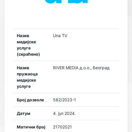
Назив
Una TV
медијске
услуге
(скраћено)
Назив
RIVER MEDIA д.о.о., Београд
пружаоца
медијске
услуге
Број дозволе
582/2023-1
Датум
4. јул 2024.
Матични број
21702021