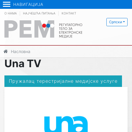
НАВИГАЦИЈА
О НАМА
НАЈЧЕШЋА ПИТАЊА
КОНТАКТ
Српски
Насловна
Una TV
Пружалац терестријалне медијске услуге