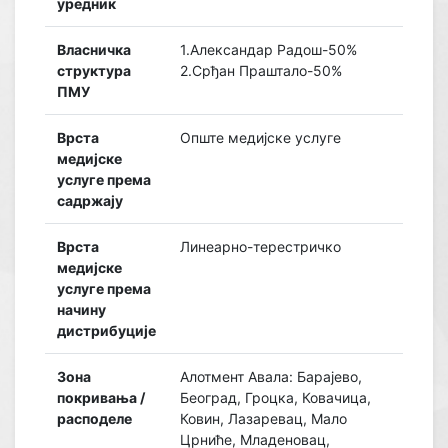
уредник
Власничка
1.Александар Радош-50%
структура
2.Срђан Праштало-50%
ПМУ
Врста
Опште медијске услуге
медијске
услуге према
садржају
Врста
Линеарно-терестричко
медијске
услуге према
начину
дистрибуције
Зона
Алотмент Авала: Барајево,
покривања /
Београд, Гроцка, Ковачица,
расподеле
Ковин, Лазаревац, Мало
Црниће, Младеновац,