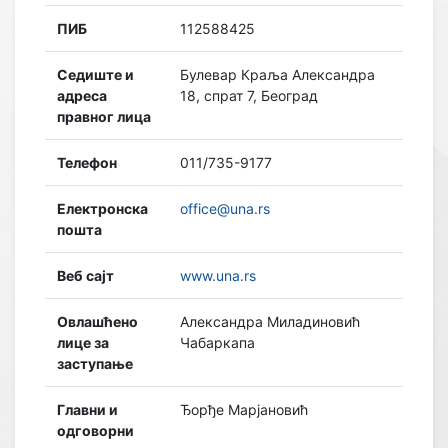
ПИБ
112588425
Седиште и
Булевар Краља Александра
адреса
18, спрат 7, Београд
правног лица
Телефон
011/735-9177
Електронска
office@una.rs
пошта
Веб сајт
www.una.rs
Овлашћено
Александра Миладиновић
лице за
Чабаркапа
заступање
Главни и
Ђорђе Марјановић
одговорни