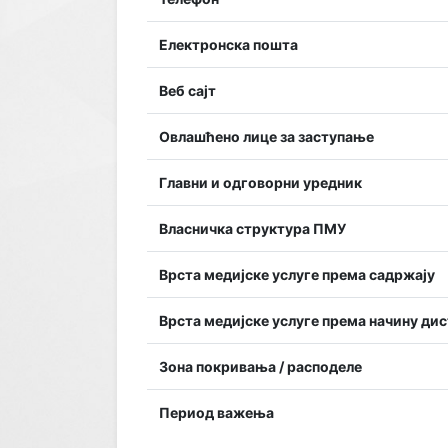
Електронска пошта
Веб сајт
Овлашћено лице за заступање
Главни и одговорни уредник
Власничка структура ПМУ
Врста медијске услуге према садржају
Врста медијске услуге према начину ди
Зона покривања / расподеле
Период важења