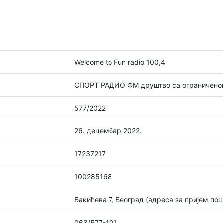
Welcome to Fun radio 100,4
СПОРТ РАДИО ФМ друштво са ограниченом
577/2022
26. децембар 2022.
17237217
100285168
Бакићева 7, Београд (адреса за пријем пош
063/577-101