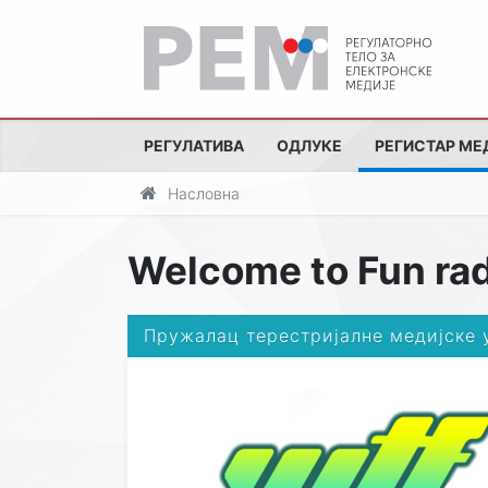
РЕГУЛАТИВА
ОДЛУКЕ
РЕГИСТАР МЕ
Насловна
Welcome to Fun rad
Пружалац терестријалне медијске 