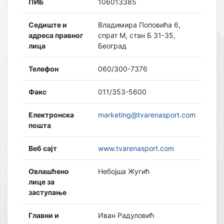
ПИБ
106013385
Седиште и
Владимира Поповића 6,
адреса правног
спрат М, стан Б 31-35,
лица
Београд
Телефон
060/300-7376
Факс
011/353-5600
Електронска
marketing@tvarenasport.com
пошта
Веб сајт
www.tvarenasport.com
Овлашћено
Небојша Жугић
лице за
заступање
Главни и
Иван Радуловић