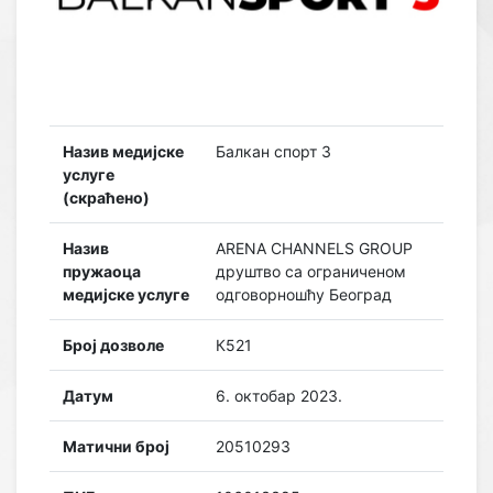
Назив медијске
Балкан спорт 3
услуге
(скраћено)
Назив
ARENA CHANNELS GROUP
пружаоца
друштво са ограниченом
медијске услуге
одговорношћу Београд
Број дозволе
К521
Датум
6. октобар 2023.
Матични број
20510293