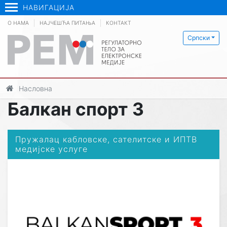
НАВИГАЦИЈА
О НАМА
НАЈЧЕШЋА ПИТАЊА
КОНТАКТ
Српски
Насловна
Балкан спорт 3
Пружалац кабловске, сателитске и ИПТВ
медијске услуге