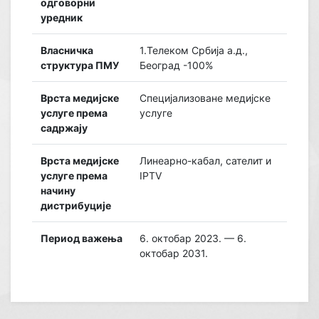
одговорни
уредник
Власничка
1.Телеком Србија а.д.,
структура ПМУ
Београд -100%
Врста медијске
Специјализоване медијске
услуге према
услуге
садржају
Врста медијске
Линеарно-кабал, сателит и
услуге према
IPTV
начину
дистрибуције
Период важења
6. октобар 2023. — 6.
октобар 2031.