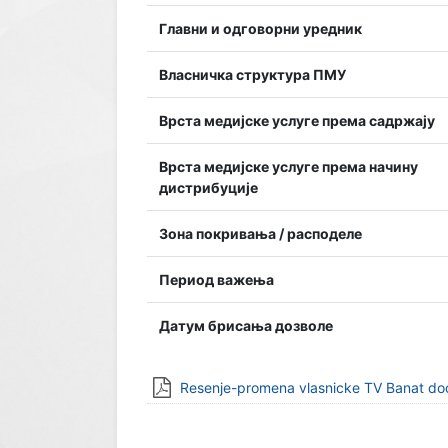
Главни и одговорни уредник
Власничка структура ПМУ
Врста медијске услуге према садржају
Врста медијске услуге према начину
дистрибуције
Зона покривања / расподеле
Период важења
Датум брисања дозволе
Resenje-promena vlasnicke TV Banat do