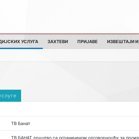
ДИЈСКИХ УСЛУГА
ЗАХТЕВИ
ПРИЈАВЕ
ИЗВЕШТАЈИ И
услуге
ТВ Банат
ТВ БАНАТ друштво са ограниченом одговорношћу за прои