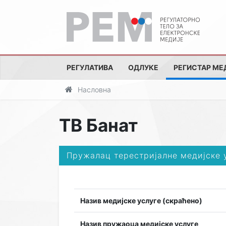
РЕГУЛАТИВА
ОДЛУКЕ
РЕГИСТАР МЕ
Насловна
ТВ Банат
Пружалац терестријалне медијске 
Назив медијске услуге (скраћено)
Назив пружаоца медијске услуге