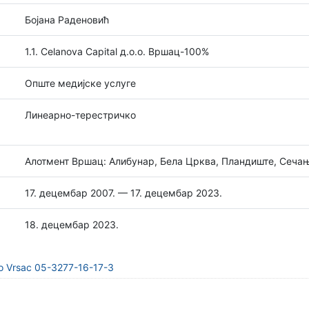
Бојана Раденовић
1.1. Celanova Capital д.о.о. Вршац-100%
Опште медијске услуге
Линеарно-терестричко
Алотмент Вршац: Алибунар, Бела Црква, Пландиште, Сеча
17. децембар 2007. — 17. децембар 2023.
18. децембар 2023.
o Vrsac 05-3277-16-17-3