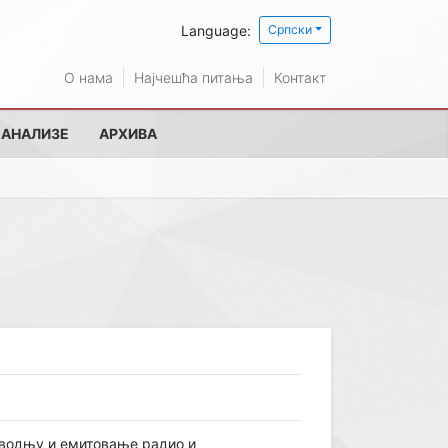
Language:
Српски
О нама
Најчешћа питања
Контакт
 АНАЛИЗЕ
АРХИВА
зводњу и емитовање радио и