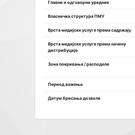
Главни и одговорни уредник
Власничка структура ПМУ
Врста медијске услуге према садржају
Врста медијске услуге према начину
дистрибуције
Зона покривања / расподеле
Период важења
Датум брисања дозволе