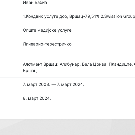
Иван Бабић
1.Кондвик услуге доо, Вршац-79,51% 2.Swisslion Grou
Опште медијске услуге
Линеарно-терестричко
Алотмент Вршац: Алибунар, Бела Црква, Пландиште, 
Вршац
7. март 2008. — 7. март 2024.
8. март 2024.