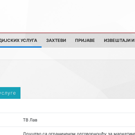
ДИЈСКИХ УСЛУГА
ЗАХТЕВИ
ПРИЈАВЕ
ИЗВЕШТАЈИ И
услуге
ТВ Лав
Друштво са ограниченом одговорношћу за маркетин