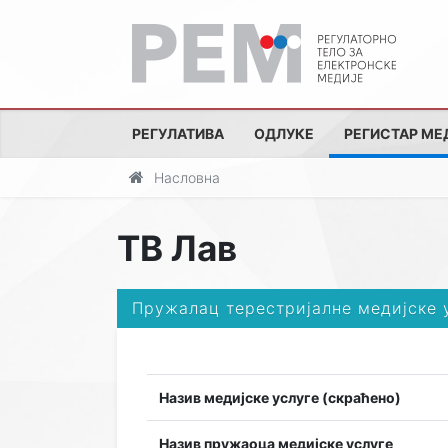
РЕГУЛАТИВА
ОДЛУКЕ
РЕГИСТАР МЕ
Насловна
ТВ Лав
Пружалац терестријалне медијске 
Назив медијске услуге (скраћено)
Назив пружаоца медијске услуге