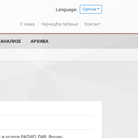
Language:
Српски
О нама
Најчешћа питања
Контакт
 АНАЛИЗЕ
АРХИВА
г и услуге РАДИО ЛАВ, Вршац