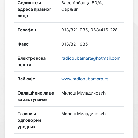
Седиште и
Васе Албанца 50/А,
адреса правног
Сврљиг
лица
Телефон
018/821-935, 063/416-228
Факс
018/821-935
Електронска
radiobubamara@hotmail.com
пошта
Веб сајт
www.radiobubamara.rs
Овлашћено лице
Милош Миладиновић
за заступање
Главни и
Милош Миладиновић
одговорни
уредник