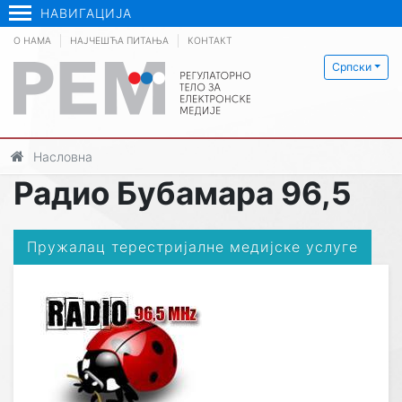
НАВИГАЦИЈА
О НАМА
НАЈЧЕШЋА ПИТАЊА
КОНТАКТ
Српски
Насловна
Радио Бубамара 96,5
Пружалац терестријалне медијске услуге