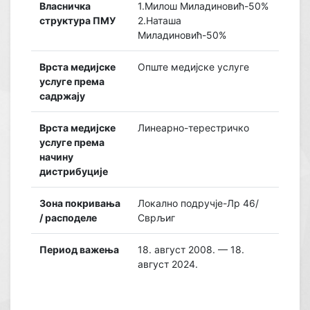
Власничка
1.Милош Миладиновић-50%
структура ПМУ
2.Наташа
Миладиновић-50%
Врста медијске
Опште медијске услуге
услуге према
садржају
Врста медијске
Линеарно-терестричко
услуге према
начину
дистрибуције
Зона покривања
Локално подручје-Лр 46/
/ расподеле
Сврљиг
Период важења
18. август 2008. — 18.
август 2024.