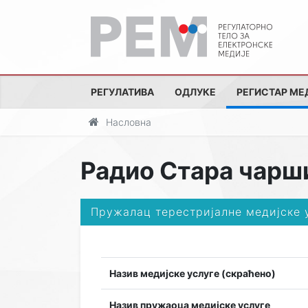
РЕГУЛАТИВА
ОДЛУКЕ
РЕГИСТАР МЕ
Насловна
Радио Стара чарши
Пружалац терестријалне медијске 
Назив медијске услуге (скраћено)
Назив пружаоца медијске услуге