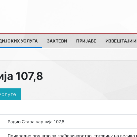
ДИЈСКИХ УСЛУГА
ЗАХТЕВИ
ПРИЈАВЕ
ИЗВЕШТАЈИ И
ја 107,8
услуге
Радио Стара чаршија 107,8
Привредно друштво за грађевинарство, трговину на велико 