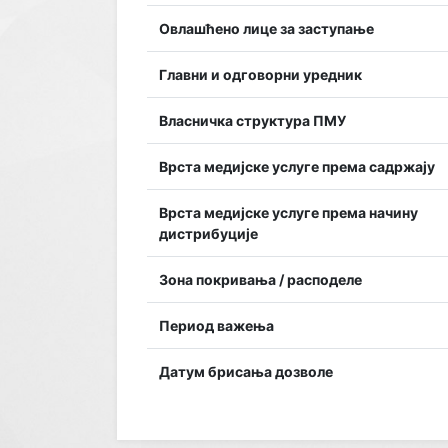
Овлашћено лице за заступање
Главни и одговорни уредник
Власничка структура ПМУ
Врста медијске услуге према садржају
Врста медијске услуге према начину
дистрибуције
Зона покривања / расподеле
Период важења
Датум брисања дозволе