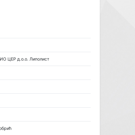
ИО ЦЕР д.о.о. Липолист
обрић