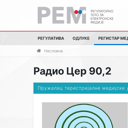
РЕГУЛАТИВА
ОДЛУКЕ
РЕГИСТАР МЕ
Насловна
Радио Цер 90,2
Пружалац терестријалне медијске 