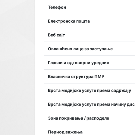
Телефон
Електронска пошта
Веб сајт
Овлашћено лице за заступање
Главни и одговорни уредник
Власничка структура ПМУ
Врста медијске услуге према садржају
Врста медијске услуге према начину ди
Зона покривања / расподеле
Период важења