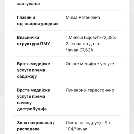
заступање
Главни и
Мима Рогановић
одговорни уредник
Власничка
1.Милош Бојовић-72,38%
структура ПМУ
2.Leonardo д.о.о.
Чачак-27,62%
Врста медијске
Опште медијске услуге
услуге према
садржају
Врста медијске
Линеарно-терестричко
услуге према
начину
дистрибуције
Зона покривања /
Локално подручје-Лр
расподеле
104/Чачак