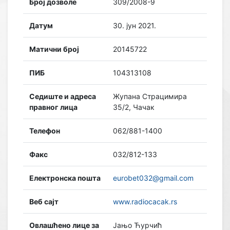
Број дозволе
309/2008-9
Датум
30. јун 2021.
Матични број
20145722
ПИБ
104313108
Седиште и адреса
Жупана Страцимира
правног лица
35/2, Чачак
Телефон
062/881-1400
Факс
032/812-133
Електронска пошта
eurobet032@gmail.com
Веб сајт
www.radiocacak.rs
Овлашћено лице за
Јањо Ћурчић