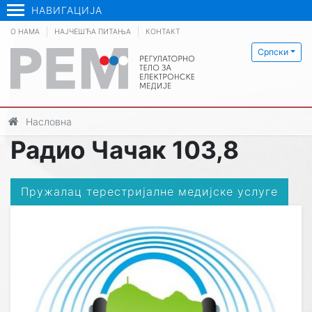
НАВИГАЦИЈА
О НАМА
НАЈЧЕШЋА ПИТАЊА
КОНТАКТ
Српски
Насловна
Радио Чачак 103,8
Пружалац терестријалне медијске услуге