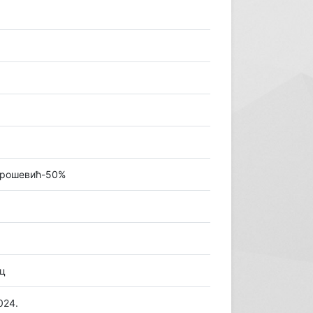
 Урошевић-50%
ац
024.