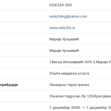
034/324-300
radio34kg@yahoo.com
www.radio34.rs
Марија Урошевић
Марија Урошевић
1.Весна Антонијевић-50% 2.Марија
Опште медијске услуге
стрибуције
Линеарно-терестричко
Локално подручје-Лр 120/Крагујев
1. децембар 2008. — 1. децембар 2