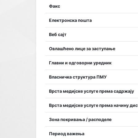
Факс
Електронска пошта
Веб сајт
Овлашћено лице за заступање
Главни и одговорни уредник
Власничка структура ПМУ
Врста медијске услуге према садржају
Врста медијске услуге према начину ди
Зона покривања / расподеле
Период важења