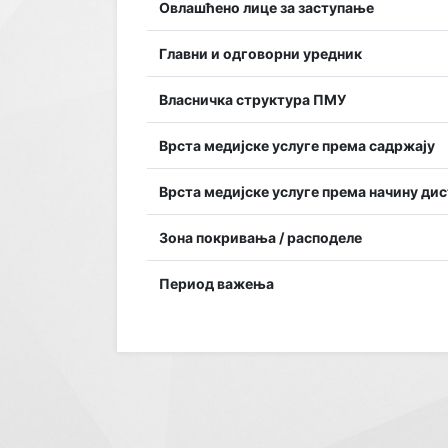
Овлашћено лице за заступање
Главни и одговорни уредник
Власничка структура ПМУ
Врста медијске услуге према садржају
Врста медијске услуге према начину ди
Зона покривања / расподеле
Период важења