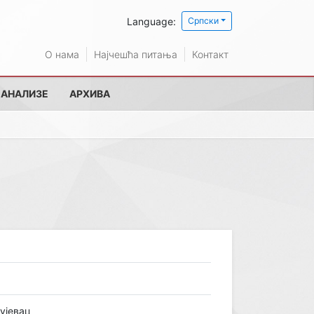
Language:
Српски
О нама
Најчешћа питања
Контакт
 АНАЛИЗЕ
АРХИВА
гујевац