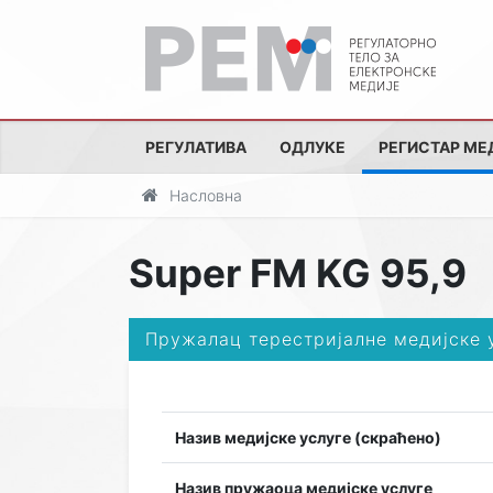
РЕГУЛАТИВА
ОДЛУКЕ
РЕГИСТАР МЕ
Насловна
Super FM KG 95,9
Пружалац терестријалне медијске 
Назив медијске услуге (скраћено)
Назив пружаоца медијске услуге