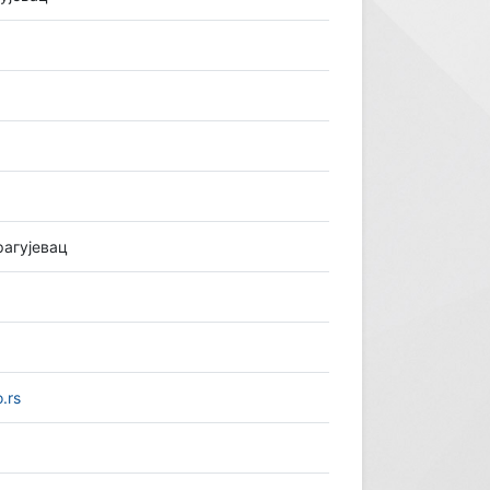
рагујевац
.rs