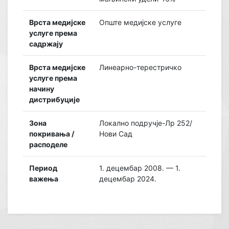
Врста медијске
Опште медијске услуге
услуге према
садржају
Врста медијске
Линеарно-терестричко
услуге према
начину
дистрибуције
Зона
Локално подручје-Лр 252/
покривања /
Нови Сад
расподеле
Период
1. децембар 2008. — 1.
важења
децембар 2024.