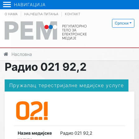
НАВИГАЦИЈА
О НАМА
НАЈЧЕШЋА ПИТАЊА
КОНТАКТ
Српски
Насловна
Радио 021 92,2
Пружалац терестријалне медијске услуге
Назив медијске
Радио 021 92,2