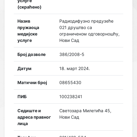
услуге
(скраћено)
Назив
Радиодифузно предузеће
пружаоца
021 друштво са
медијске
ограниченом одговорношћу,
услуге
Нови Сад
Број дозволе
386/2008-5
Датум
18. март 2024.
Матични број
08655430
ПИБ
100238241
Седиште и
Светозара Милетића 45,
адреса правног
Нови Сад
лица