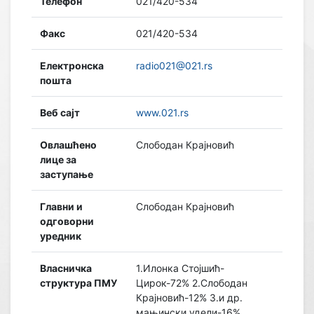
Телефон
021/420-534
Факс
021/420-534
Електронска
radio021@021.rs
пошта
Веб сајт
www.021.rs
Овлашћено
Слободан Крајновић
лице за
заступање
Главни и
Слободан Крајновић
одговорни
уредник
Власничка
1.Илонка Стојшић-
структура ПМУ
Цирок-72% 2.Слободан
Крајновић-12% 3.и др.
мањински удели-16%