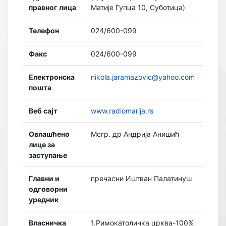
правног лица
Матије Гупца 10, Суботица)
Телефон
024/600-099
Факс
024/600-099
Електронска
nikola.jaramazovic@yahoo.com
пошта
Веб сајт
www.radiomarija.rs
Овлашћено
Мсгр. др Андрија Анишић
лице за
заступање
Главни и
пречасни Иштван Палатинуш
одговорни
уредник
Власничка
1.Римокатоличка црква-100%