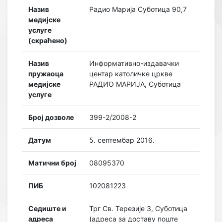
Назив
Радио Марија Суботица 90,7
медијске
услуге
(скраћено)
Назив
Информативно-издавачки
пружаоца
центар католичке цркве
медијске
РАДИО МАРИЈА, Суботица
услуге
Број дозволе
399-2/2008-2
Датум
5. септембар 2016.
Матични број
08095370
ПИБ
102081223
Седиште и
Трг Св. Терезије 3, Суботица
адреса
(адреса за доставу поште