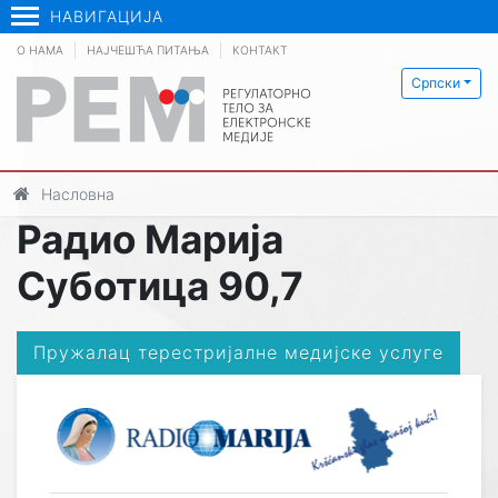
НАВИГАЦИЈА
О НАМА
НАЈЧЕШЋА ПИТАЊА
КОНТАКТ
Српски
Насловна
Радио Марија
Суботица 90,7
Пружалац терестријалне медијске услуге