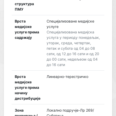
структура
ПМУ
Врста
Специјализоване медијске
медијске
услуге
услуге према
Специјализована медијска
садржају
услуга у периоду понедељак,
уторак, среда, четвртак,
петак и субота од 04 до 08
сати, од 12 до 16 сати и од 20
до 00 сати, недељеом од 04
до 16 сати
Врста
Линеарно-терестричко
медијске
услуге према
начину
дистрибуције
Зона
Локално подручје-Лр 269/
покривања /
Суботица