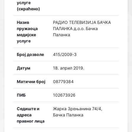
услуге
(скраћено)
Назив
РАДИО ТЕЛЕВИЗИЈА БАЧКА
пружаоца
ПАЛАНКА д.о.о. Бачка
медијске
Паланка
услуге
Број дозволе
415/2009-3
Датум
18. април 2019.
Матични број
08779384
ПИБ
102673926
Седиште и
Жарка Зрењанина 74/4,
адреса
Бачка Паланка
правног лица