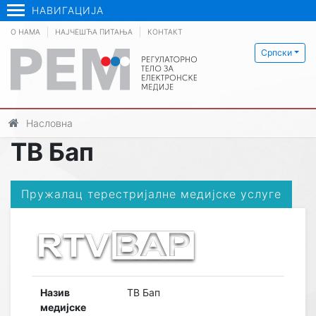
НАВИГАЦИЈА
О НАМА
НАЈЧЕШЋА ПИТАЊА
КОНТАКТ
Српски
Насловна
ТВ Бап
Пружалац терестријалне медијске услуге
Назив
ТВ Бап
медијске