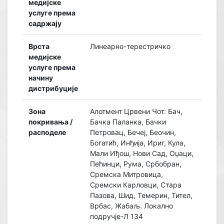
медијске
услуге према
садржају
Врста
Линеарно-терестричко
медијске
услуге према
начину
дистрибуције
Зона
Алотмент Црвени Чот: Бач,
покривања /
Бачка Паланка, Бачки
расподеле
Петровац, Бечеј, Беочин,
Богатић, Инђија, Ириг, Кула,
Мали Иђош, Нови Сад, Оџаци,
Пећинци, Рума, Србобран,
Сремска Митровица,
Сремски Карловци, Стара
Пазова, Шид, Темерин, Тител,
Врбас, Жабаљ. Локално
подручје-Л 134