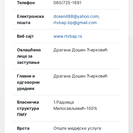
Телефон
060/725-1691
Електронска
dosend88@yahoo.com,
пошта
rtvbap.bp@gmail.com
Веб сајт
www.rtvbap.rs
Овлашћено
Драгана Дошен Ћирковић
лице за
заступање
Главни и
Драгана Дошен Ћирковић
одговорни
уредник
Власничка
1.Радоица
структура
Милосављевић-100%
ПМУ
Врста
Опште медијске услуге