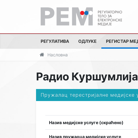
РЕГУЛАТИВА
ОДЛУКЕ
РЕГИСТАР МЕ
Насловна
Радио Куршумлија
Пружалац терестријалне медијске 
Назив медијске услуге (скраћено)
Назив пружаоца медијске услуге