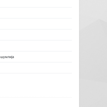
ршумлија