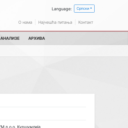
Language:
Српски
О нама
Најчешћа питања
Контакт
 АНАЛИЗЕ
АРХИВА
 д.о.о. Куршумлија