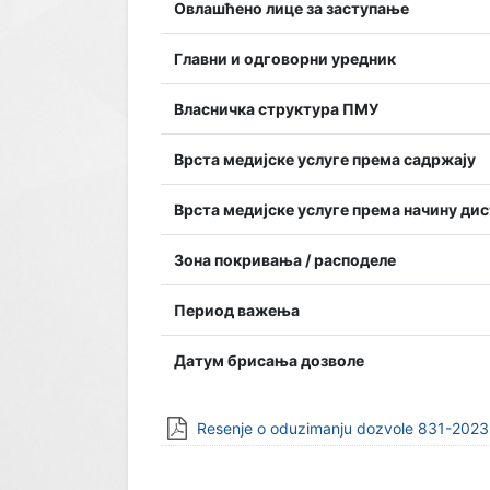
Овлашћено лице за заступање
Главни и одговорни уредник
Власничка структура ПМУ
Врста медијске услуге према садржају
Врста медијске услуге према начину ди
Зона покривања / расподеле
Период важења
Датум брисања дозволе
Resenje o oduzimanju dozvole 831-2023-