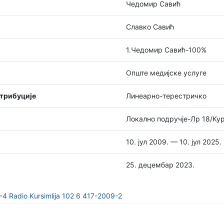
Чедомир Савић
Славко Савић
1.Чедомир Савић-100%
Опште медијске услуге
стрибуције
Линеарно-терестричко
Локално подручје-Лр 18/Ку
10. јул 2009. — 10. јул 2025.
25. децембар 2023.
4 Radio Kursimlija 102 6 417-2009-2