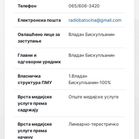
Телефон
065/606-3420
Електронска пошта
radiobatocina@gmail.com
Овлашћено лице за
Владан Бискупљанин
заступање
Главни и
Владан Бискупљанин
одговорни уредник
Власничка
1.Владан
структура ПМУ
Бискупљанин-100%
Врста медијске
Опште медијске услуге
услуге према
садржају
Врста медијске
Линеарно-терестричко
услуге према
начину