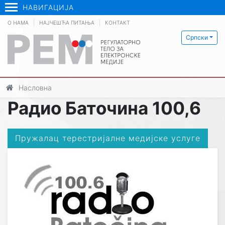
НАВИГАЦИЈА
О НАМА
НАЈЧЕШЋА ПИТАЊА
КОНТАКТ
Српски
Насловна
Радио Баточина 100,6
Пружалац терестријалне медијске услуге