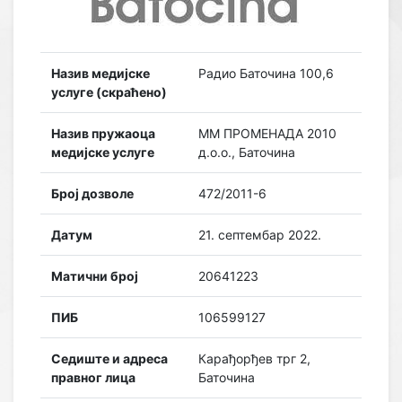
Назив медијске
Радио Баточина 100,6
услуге (скраћено)
Назив пружаоца
ММ ПРОМЕНАДА 2010
медијске услуге
д.о.о., Баточина
Број дозволе
472/2011-6
Датум
21. септембар 2022.
Матични број
20641223
ПИБ
106599127
Седиште и адреса
Карађорђев трг 2,
правног лица
Баточина