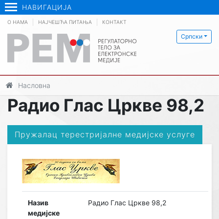
НАВИГАЦИЈА
О НАМА
НАЈЧЕШЋА ПИТАЊА
КОНТАКТ
Српски
Насловна
Радио Глас Цркве 98,2
Пружалац терестријалне медијске услуге
Назив
Радио Глас Цркве 98,2
медијске