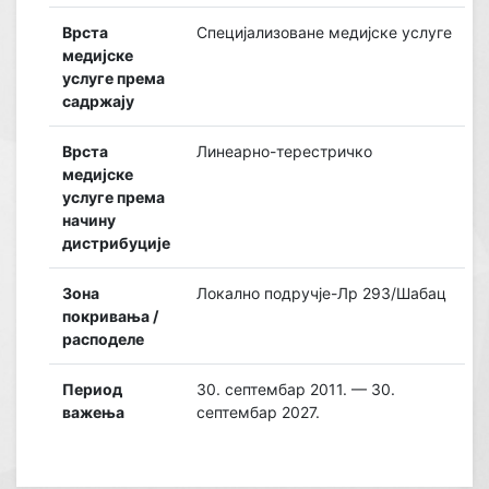
Врста
Специјализоване медијске услуге
медијске
услуге према
садржају
Врста
Линеарно-терестричко
медијске
услуге према
начину
дистрибуције
Зона
Локално подручје-Лр 293/Шабац
покривања /
расподеле
Период
30. септембар 2011. — 30.
важења
септембар 2027.