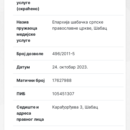
услуге
(скраћено)
Назив
Епархија шабачка српске
пружаоца
православне цркве, Шабац
медијске
услуге
Број дозволе
496/2011-5
Датум
24. октобар 2023.
Матични број
17627988
ПИБ
105451307
Седиште и
Карађорђева 3, Шабац
адреса
правног лица