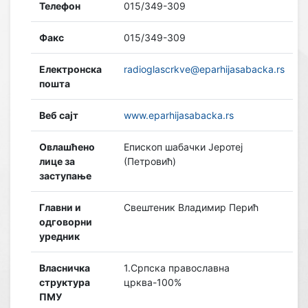
Телефон
015/349-309
Факс
015/349-309
Електронска
radioglascrkve@eparhijasabacka.rs
пошта
Веб сајт
www.eparhijasabacka.rs
Овлашћено
Епископ шабачки Јеротеј
лице за
(Петровић)
заступање
Главни и
Свештеник Владимир Перић
одговорни
уредник
Власничка
1.Српска православна
структура
црква-100%
ПМУ