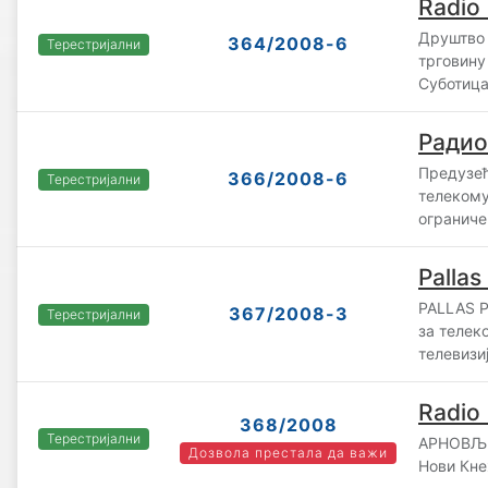
Radio
Друштво 
364/2008-6
Терестријални
трговину
Суботиц
Радио
Предузећ
366/2008-6
Терестријални
телекому
ограниче
Pallas
PALLAS P
367/2008-3
Терестријални
за телек
телевизи
Radio
368/2008
Терестријални
АРНОВЉЕ
Дозвола престала да важи
Нови Кн