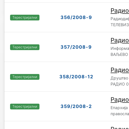
Радио
356/2008-9
Терестријални
Радиоди
ТЕЛЕВИЗ
Радио
357/2008-9
Терестријални
Информа
ВАЉЕВО д
Радио
358/2008-12
Терестријални
Друштво 
РАДИО 0
Радио
359/2008-2
Терестријални
Епархија
правосла