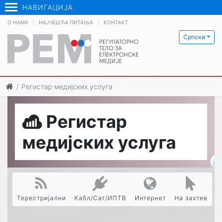
НАВИГАЦИЈА
О НАМА
НАЈЧЕШЋА ПИТАЊА
КОНТАКТ
Српски
Регистар медијских услуга
Регистар
медијских услуга
Терестријални
Кабл/Сат/ИПТВ
Интернет
На захтев