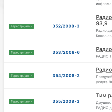
информац
Радио
93,9
352/2008-3
Терестријални
Радио ди
Коцељев
Радио
353/2008-6
Терестријални
РАДИО Т
Радио
354/2008-2
Терестријални
Предузећ
услуге Л
Тим р
355/2008-3
Терестријални
Друштво 
РАДИО д.