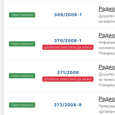
Радио
369/2008-1
Терестријални
Друштво 
за марк
Радио
370/2008-1
Информат
Терестријални
Дозвола престала да важи
католич
Пландиш
Радио
371/2008
Друштво 
Терестријални
Дозвола престала да важи
за телек
Пландиш
Радио
372/2008-9
Терестријални
Привредн
одговор