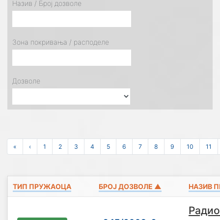
Назив / Број дозволе
Зона покривања / расподеле
Дозволе
«
‹
1
2
3
4
5
6
7
8
9
10
11
ТИП ПРУЖАОЦА
БРОЈ ДОЗВОЛЕ ▲
НАЗИВ 
Радио