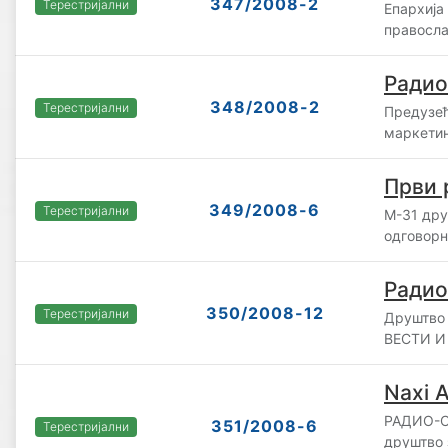
347/2008-2
Терестријални
Епархија
правосла
Радио
348/2008-2
Терестријални
Предузећ
маркетин
Први 
349/2008-6
Терестријални
М-31 дру
одговор
Радио
350/2008-12
Терестријални
Друштво 
ВЕСТИ И
Naxi A
РАДИО-С
351/2008-6
Терестријални
друштво 