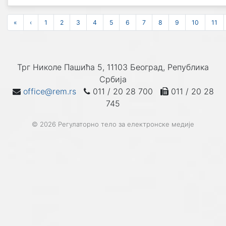
«
‹
1
2
3
4
5
6
7
8
9
10
11
Трг Николе Пашића 5, 11103 Београд, Република
Србија
office@rem.rs
011 / 20 28 700
011 / 20 28
745
© 2026 Регулаторно тело за електронске медије