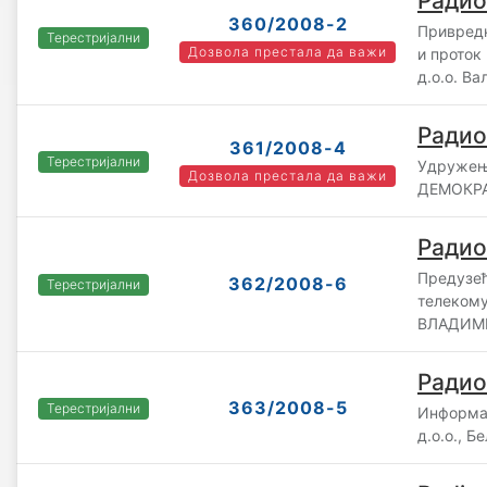
Радио
360/2008-2
Привредн
Терестријални
Дозвола престала да важи
и прото
д.о.о. В
Радио
361/2008-4
Терестријални
Удружењ
Дозвола престала да важи
ДЕМОКРА
Радио
Предузећ
362/2008-6
Терестријални
телекому
ВЛАДИМИ
Радио
363/2008-5
Терестријални
Информа
д.о.о., Б