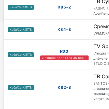
ТВ Су
К85-2
Кабл/Сат/ИПТВ
РАДИО Т
Аранђел
Сремс
К84-3
Кабл/Сат/ИПТВ
СРЕМСКА
TV Sp
К83
Специјал
Кабл/Сат/ИПТВ
Дозвола престала да важи
дифузне,
STUDIO S
ТВ Са
SANTOS-
К82-3
Кабл/Сат/ИПТВ
ограниче
телевизи
услуге м