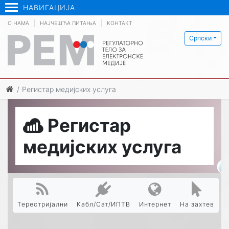
НАВИГАЦИЈА
О НАМА
НАЈЧЕШЋА ПИТАЊА
КОНТАКТ
Српски
Регистар медијских услуга
Регистар
медијских услуга
Терестријални
Кабл/Сат/ИПТВ
Интернет
На захтев