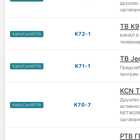
друштво 
одговорн
ТВ К9
К72-1
Кабл/Сат/ИПТВ
КАНАЛ 9 
телевизи
ТВ Је
К71-1
Кабл/Сат/ИПТВ
Предузећ
програм 
KCN T
Друштво 
К70-7
Кабл/Сат/ИПТВ
активно
NETWORK
одговорн
РТВ 