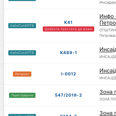
Инсајдер
Инфо 
Петро
К41
Кабл/Сат/ИПТВ
Дозвола престала да важи
ОПШТИНА
Петрова
Инсај
К489-1
Кабл/Сат/ИПТВ
ИНСАЈДЕ
Инсај
I-0012
Интернет
ИНСАЈДЕ
Зона 
547/2019-2
Терестријални
ЗОНА ПЛУ
Зона 