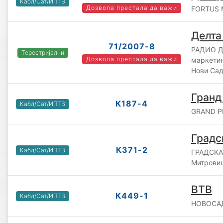
Кабл/Сат/ИПТВ
Дозвола престала да важи
FORTUS M
Делта
71/2007-8
РАДИО ДЕ
Терестријални
Дозвола престала да важи
маркетин
Нови Са
Гранд
К187-4
Кабл/Сат/ИПТВ
GRAND PR
Градс
К371-2
Кабл/Сат/ИПТВ
ГРАДСКА 
Митрови
ВТВ
К449-1
Кабл/Сат/ИПТВ
НОВОСАДС