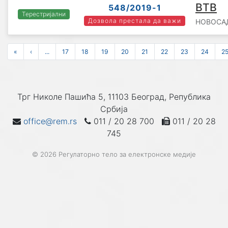
ВТВ
548/2019-1
Терестријални
Дозвола престала да важи
НОВОСАДС
«
‹
...
17
18
19
20
21
22
23
24
2
Трг Николе Пашића 5, 11103 Београд, Република
Србија
office@rem.rs
011 / 20 28 700
011 / 20 28
745
© 2026 Регулаторно тело за електронске медије