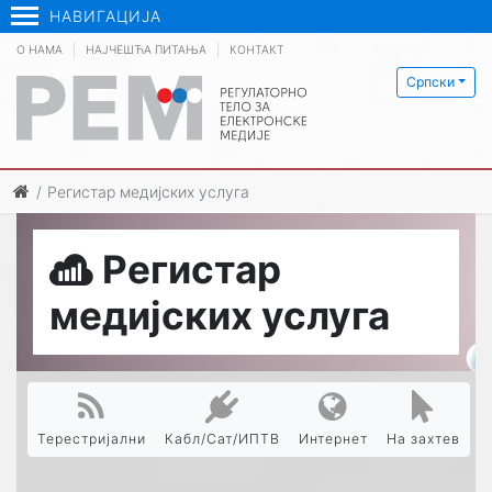
НАВИГАЦИЈА
О НАМА
НАЈЧЕШЋА ПИТАЊА
КОНТАКТ
Српски
Регистар медијских услуга
Регистар
медијских услуга
Терестријални
Кабл/Сат/ИПТВ
Интернет
На захтев