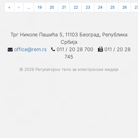
«
‹
...
19
20
21
22
23
24
25
26
2
Трг Николе Пашића 5, 11103 Београд, Република
Србија
office@rem.rs
011 / 20 28 700
011 / 20 28
745
© 2026 Регулаторно тело за електронске медије