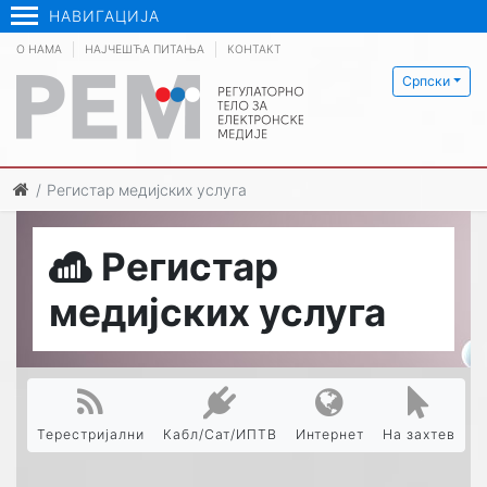
НАВИГАЦИЈА
О НАМА
НАЈЧЕШЋА ПИТАЊА
КОНТАКТ
Српски
Регистар медијских услуга
Регистар
медијских услуга
Терестријални
Кабл/Сат/ИПТВ
Интернет
На захтев