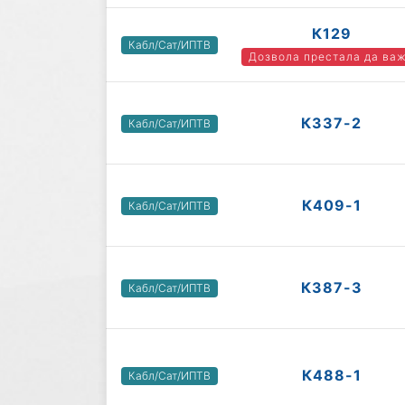
К129
Кабл/Сат/ИПТВ
Дозвола престала да ва
К337-2
Кабл/Сат/ИПТВ
К409-1
Кабл/Сат/ИПТВ
К387-3
Кабл/Сат/ИПТВ
К488-1
Кабл/Сат/ИПТВ