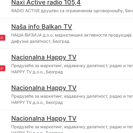
Naxi Active radio 105,4
RADIO ACTIVE друштво са ограниченом одговорношћу, Беч
Naša info Balkan TV
НАША ВИЗИЈА д.о.о. маркетиншке активности продукција 
жи
дифузна делатност, Београд
Nacionalna Happy TV
Предузеће за маркетинг, издавачку делатност, радио и те
жи
HAPPY TV д.о.о., Београд
Nacionalna Happy TV
Предузеће за маркетинг, издавачку делатност, радио и те
HAPPY TV д.о.о., Београд
Nacionalna Happy TV
Предузеће за маркетинг, издавачку делатност, радио и те
HAPPY TV д.о.о., Београд