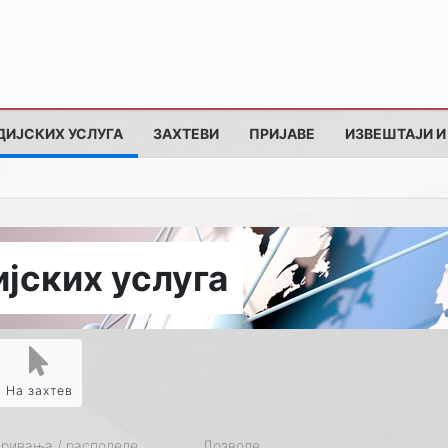
ДИЈСКИХ УСЛУГА
ЗАХТЕВИ
ПРИЈАВЕ
ИЗВЕШТАЈИ И
јских услуга
На захтев
кривања / расподеле
Дозволе