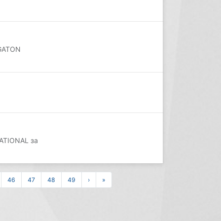
EGATON
ATIONAL за
46
47
48
49
›
»