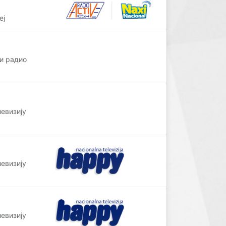
еј
и радио
левизију
левизију
левизију