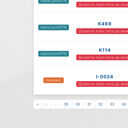
Кабл/Сат/ИПТВ
Дозвола престала да ва
К469
Кабл/Сат/ИПТВ
Дозвола престала да ва
К114
Кабл/Сат/ИПТВ
Дозвола престала да ва
I-0024
Интернет
Дозвола престала да ва
«
‹
...
29
30
31
32
33
34