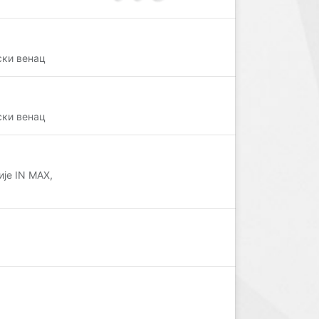
ки венац
ки венац
је IN MAX,