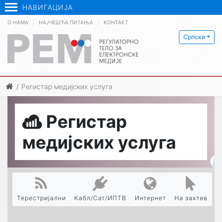
НАВИГАЦИЈА
О НАМА
НАЈЧЕШЋА ПИТАЊА
КОНТАКТ
Српски
Регистар медијских услуга
Регистар
медијских услуга
Терестријални
Кабл/Сат/ИПТВ
Интернет
На захтев