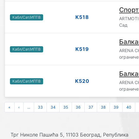
Спорт
К518
Кабл/Сат/ИПТВ
ARTMOTIO
Сад
Балка
К519
Кабл/Сат/ИПТВ
ARENA C
ограниче
Балка
К520
Кабл/Сат/ИПТВ
ARENA C
ограниче
«
‹
...
33
34
35
36
37
38
39
40
Трг Николе Пашића 5, 11103 Београд, Република