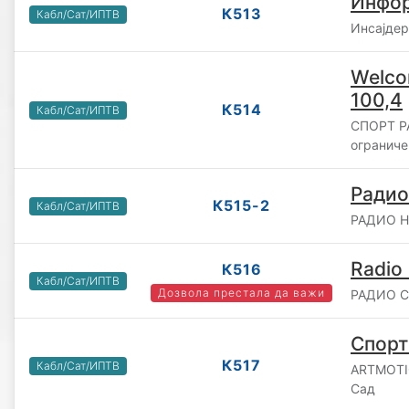
Инфо
К513
Кабл/Сат/ИПТВ
Инсајдер
Welco
100,4
К514
Кабл/Сат/ИПТВ
СПОРТ Р
ограниче
Радио
К515-2
Кабл/Сат/ИПТВ
РАДИО НО
Radio 
К516
Кабл/Сат/ИПТВ
Дозвола престала да важи
РАДИО С 
Спорт
К517
Кабл/Сат/ИПТВ
ARTMOTIO
Сад