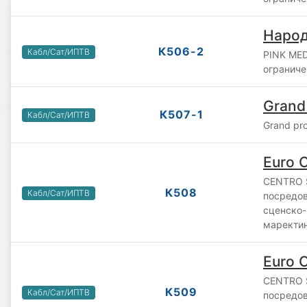
Народ
К506-2
Кабл/Сат/ИПТВ
PINK MED
ограниче
Grand 
К507-1
Кабл/Сат/ИПТВ
Grand pro
Euro 
CENTRO 
К508
Кабл/Сат/ИПТВ
посредов
сценско-
маректин
Euro 
CENTRO 
К509
Кабл/Сат/ИПТВ
посредов