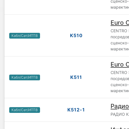
сценско-
маректин
Euro 
CENTRO 
К510
Кабл/Сат/ИПТВ
посредов
сценско-
маректин
Euro 
CENTRO 
К511
Кабл/Сат/ИПТВ
посредов
сценско-
маректин
Радио
К512-1
Кабл/Сат/ИПТВ
РАДИО КА