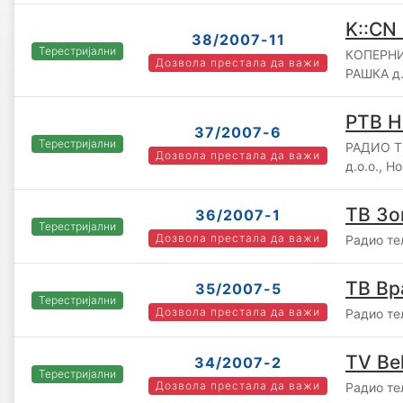
K::CN
38/2007-11
Терестријални
КОПЕРНИ
Дозвола престала да важи
РАШКА д.
РТВ Н
37/2007-6
Терестријални
РАДИО Т
Дозвола престала да важи
д.о.о., Н
ТВ Зо
36/2007-1
Терестријални
Дозвола престала да важи
Радио те
ТВ В
35/2007-5
Терестријални
Дозвола престала да важи
Радио те
TV Be
34/2007-2
Терестријални
Дозвола престала да важи
Радио те