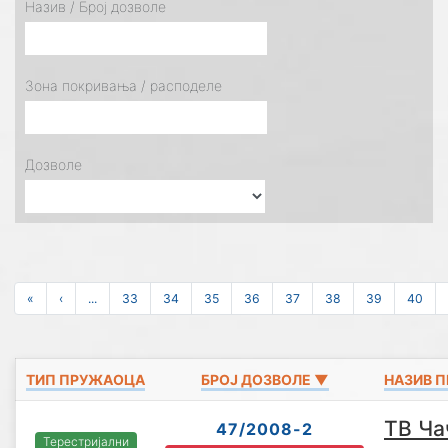
Назив / Број дозволе
Зона покривања / расподеле
Дозволе
«
‹
...
33
34
35
36
37
38
39
40
ТИП ПРУЖАОЦА
БРОЈ ДОЗВОЛЕ ▼
НАЗИВ 
ТВ Ча
47/2008-2
Терестријални