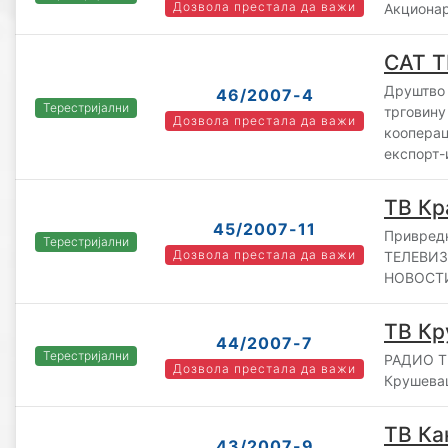
Дозвола престала да важи
Акционар
САТ Т
Друштво
46/2007-4
Терестријални
трговину
Дозвола престала да важи
коопера
експорт-
ТВ К
45/2007-11
Привред
Терестријални
Дозвола престала да важи
ТЕЛЕВИЗ
НОВОСТИ 
ТВ Кр
44/2007-7
Терестријални
РАДИО Т
Дозвола престала да важи
Крушева
ТВ Ка
43/2007-9