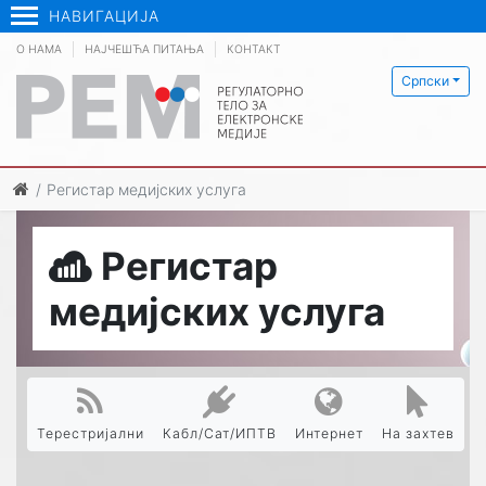
НАВИГАЦИЈА
О НАМА
НАЈЧЕШЋА ПИТАЊА
КОНТАКТ
Српски
Регистар медијских услуга
Регистар
медијских услуга
Терестријални
Кабл/Сат/ИПТВ
Интернет
На захтев