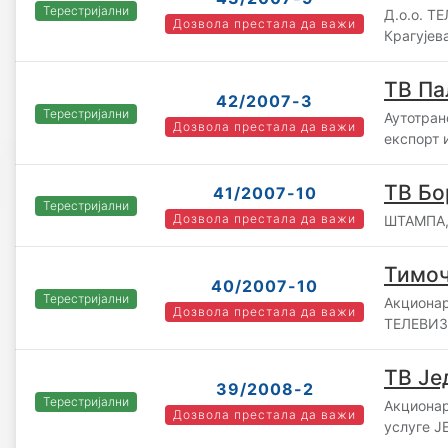
Терестријални
Д.о.о. Т
Дозвола престала да важи
Крагујев
ТВ Па
42/2007-3
Терестријални
Аутотран
Дозвола престала да важи
експорт 
ТВ Бо
41/2007-10
Терестријални
Дозвола престала да важи
ШТАМПА,
Тимоч
40/2007-10
Терестријални
Акциона
Дозвола престала да важи
ТЕЛЕВИЗ
ТВ Је
39/2008-2
Терестријални
Акционар
Дозвола престала да важи
услуге Ј