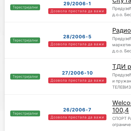
City r
29/2006-1
Терестријални
Предузећ
Дозвола престала да важи
д.о.о. Бе
Радио
28/2006-5
Предузећ
Терестријални
Дозвола престала да важи
маркети
д.о.о. Бе
ТДИ р
27/2006-10
Предузећ
Терестријални
Дозвола престала да важи
и пружа
ТЕЛЕВИЗИ
Welco
100,4
26/2006-7
Терестријални
Дозвола престала да важи
СПОРТ Р
ограниче