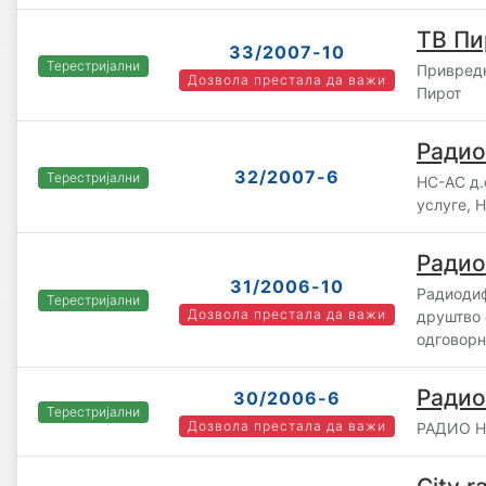
ТВ Пи
33/2007-10
Терестријални
Привредн
Дозвола престала да важи
Пирот
Ради
32/2007-6
Терестријални
НС-АС д.
услуге, 
Радио
31/2006-10
Радиоди
Терестријални
Дозвола престала да важи
друштво 
одговорн
Радио
30/2006-6
Терестријални
Дозвола престала да важи
РАДИО НО