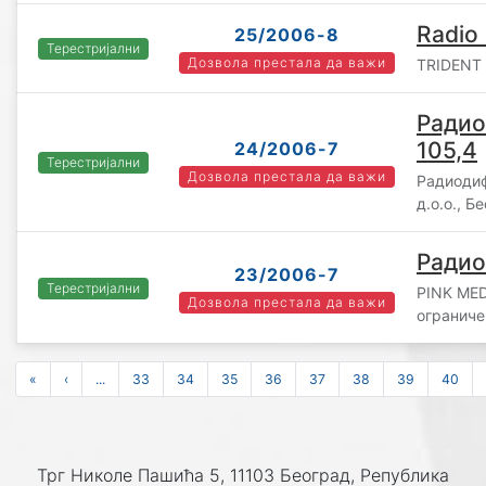
Radio 
25/2006-8
Терестријални
Дозвола престала да важи
TRIDENT 
Радио
105,4
24/2006-7
Терестријални
Дозвола престала да важи
Радиоди
д.о.о., Б
Радио
23/2006-7
Терестријални
PINK MED
Дозвола престала да важи
ограниче
«
‹
...
33
34
35
36
37
38
39
40
Трг Николе Пашића 5, 11103 Београд, Република