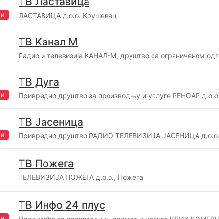
ТВ Ластавица
жи
ЛАСТАВИЦА д.о.о. Крушевац
ТВ Kанал М
Радио и телевизија КАНАЛ-М, друштво са ограниченом од
ТВ Дуга
жи
Привредно друштво за производњу и услуге РЕНОАР д.о.
ТВ Јасеница
жи
Привредно друштво РАДИО ТЕЛЕВИЗИЈА ЈАСЕНИЦА д.о.о.
ТВ Пожега
ТЕЛЕВИЗИЈА ПОЖЕГА д.о.о., Пожега
ТВ Инфо 24 плус
жи
Предузеће за производњу, промет и услуге КЛИК-КОМЕРЦ 