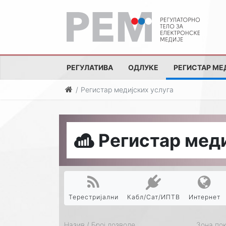
РЕГУЛАТИВА
ОДЛУКЕ
РЕГИСТАР МЕ
Регистар медијских услуга
Регистар меди
Терестријални
Кабл/Сат/ИПТВ
Интернет
Назив / Број дозволе
Зона по