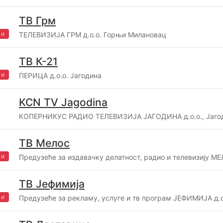
ТВ Грм
жи
ТЕЛЕВИЗИЈА ГРМ д.о.о. Горњи Милановац
ТВ К-21
жи
ПЕРИЦА д.о.о. Јагодина
KCN TV Jagodina
КОПЕРНИКУС РАДИО ТЕЛЕВИЗИЈА ЈАГОДИНА д.о.о., Јаго
ТВ Мелос
жи
Предузеће за издавачку делатност, радио и телевизију МЕ
ТВ Јефимија
жи
Предузеће за рекламу, услуге и тв програм ЈЕФИМИЈА д.