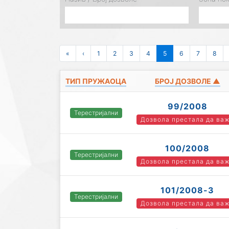
«
‹
1
2
3
4
5
6
7
8
ТИП ПРУЖАОЦА
БРОЈ ДОЗВОЛЕ ▲
99/2008
Терестријални
Дозвола престала да ва
100/2008
Терестријални
Дозвола престала да ва
101/2008-3
Терестријални
Дозвола престала да ва