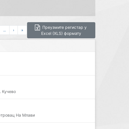
Преузмите регистар у
...
›
»
Excel (XLS) формату
. Кучево
Петровац На Млави