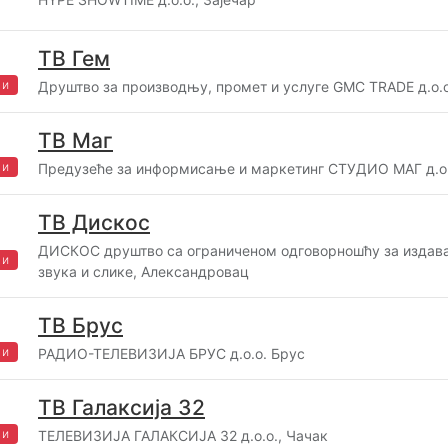
ТВ Гем
жи
Друштво за производњу, промет и услуге GMC TRADE д.о.о
ТВ Маг
жи
Предузеће за информисање и маркетинг СТУДИО МАГ д.о.
ТВ Дискос
ДИСКОС друштво са ограниченом одговорношћу за издав
жи
звука и слике, Александровац
ТВ Брус
жи
РАДИО-ТЕЛЕВИЗИЈА БРУС д.о.о. Брус
ТВ Галаксија 32
жи
ТЕЛЕВИЗИЈА ГАЛАКСИЈА 32 д.о.о., Чачак