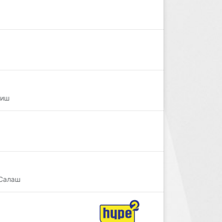
Ниш
 Салаш