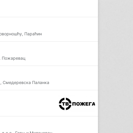
говорношћу, Параћин
о. Пожаревац
, Смедеревска Паланка
д.о.о., Горњи Милановац