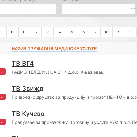
9
10
11
12
13
14
15
16
17
18
19
20
НАЗИВ ПРУЖАОЦА МЕДИЈСКЕ УСЛУГЕ
ТВ ВГ4
жи
РАДИО ТЕЛЕВИЗИЈА ВГ-4 д.о.о. Књажевац
ТВ Звижд
жи
Привредно друштво за продукцију и промет ПЕК-ТОН д.о.о
ТВ Кучево
жи
Предузеће за производњу, трговину и услуге РУФ д.о.о. 