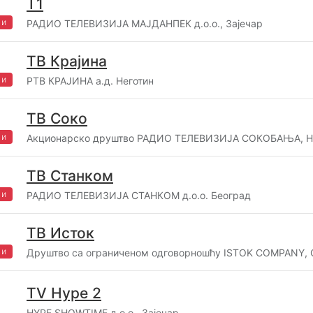
Т1
жи
РАДИО ТЕЛЕВИЗИЈА МАЈДАНПЕК д.о.о., Зајечар
ТВ Крајина
жи
РТВ КРАЈИНА а.д. Неготин
ТВ Соко
жи
Акционарско друштво РАДИО ТЕЛЕВИЗИЈА СОКОБАЊА, 
ТВ Станком
жи
РАДИО ТЕЛЕВИЗИЈА СТАНКОМ д.о.о. Београд
ТВ Исток
жи
Друштво са ограниченом одговорношћу ISTOK COMPANY,
TV Hype 2
HYPE SHOWTIME д.о.о., Зајечар