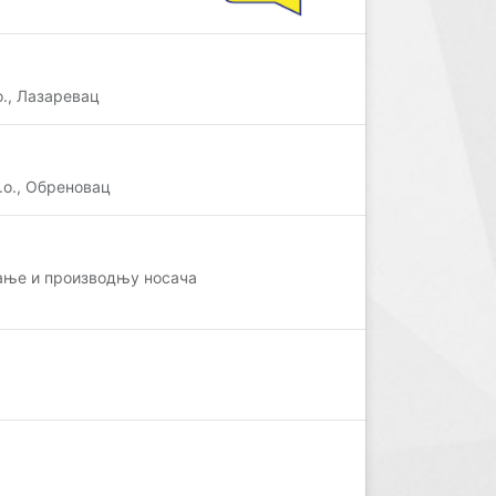
., Лазаревац
о., Обреновац
ање и производњу носача