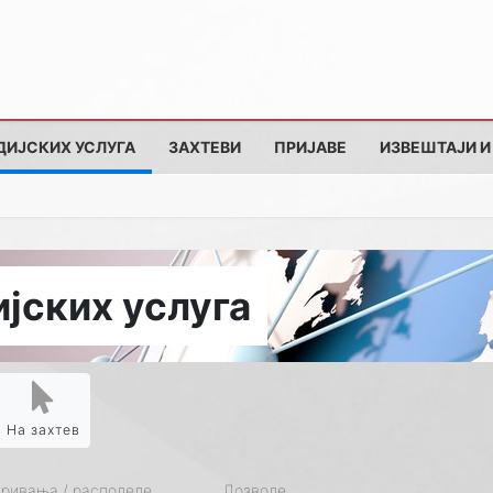
ДИЈСКИХ УСЛУГА
ЗАХТЕВИ
ПРИЈАВЕ
ИЗВЕШТАЈИ И
јских услуга
На захтев
кривања / расподеле
Дозволе