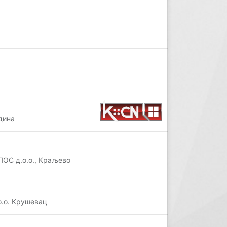
дина
ЛОС д.о.о., Краљево
о.о. Крушевац