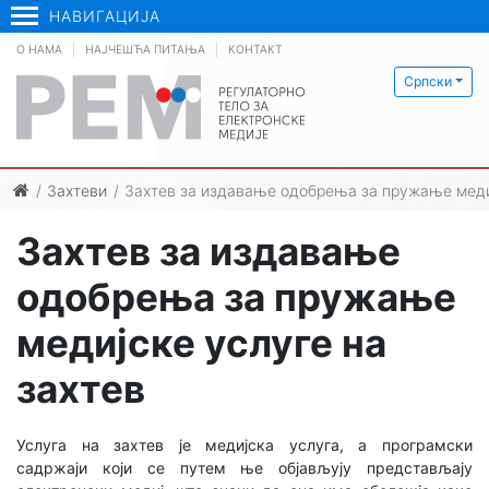
НАВИГАЦИЈА
О НАМА
НАЈЧЕШЋА ПИТАЊА
КОНТАКТ
Српски
Захтеви
Захтев за издавање одобрења за пружање медиј
Захтев за издавање
одобрења за пружање
медијске услуге на
захтев
Услуга на захтев је медијска услуга, а програмски
садржаји који се путем ње објављују представљају