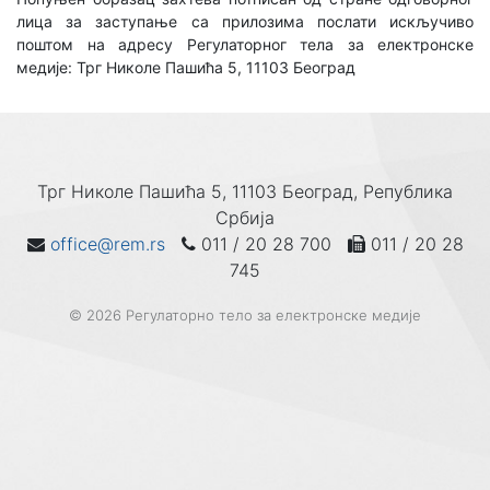
лица за заступање са прилозима послати искључиво
поштом на адресу Регулаторног тела за електронске
медије: Трг Николе Пашића 5, 11103 Београд
Трг Николе Пашића 5, 11103 Београд, Република
Србија
office@rem.rs
011 / 20 28 700
011 / 20 28
745
© 2026 Регулаторно тело за електронске медије