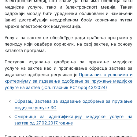
електронски медиј, што значи да она има обележја како
медијске услуге, тако и (електронског) медија. Такви
садржаји морају бити уреднички обликовани и намењени
јавној дистрибуцији неодређеном броју корисника путем
мреже електронских комуникација.
Услуга на захтев се обезбеђује ради праћења програма у
периоду који одабере корисник, на свој захтев, на основу
каталога програма.
Поступак издавања одобрења за пружање медијске
услуге на захтев као и прописивање обрасца захтева за
издавање одобрења регулисан је
Правилник о условима и
критеријуму за издавање одобрења за пружање медијске
услуге на захтев („Сл. гласник РС“ број 43/2024)
Образац Захтева за издавање одобрења за пружање
медијске услуге-ЗО
Смернице за идентификацију медијске услуге на
захтев од 27.02.2017.године
Попуњен образац захтева потписан од стране одговорног