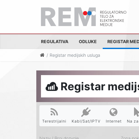
REGULATIVA
ODLUKE
REGISTAR MED
Registar medijskih usluga
Registar medij
Terestrijalni
Kabl/Sat/IPTV
Internet
Na za
Naziv / Broj dozvole
Zona pokr