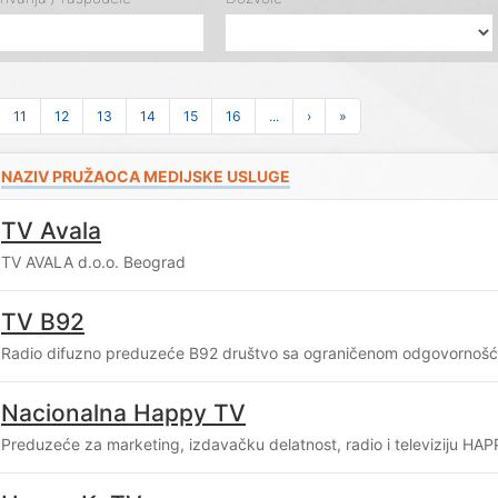
11
12
13
14
15
16
...
›
»
NAZIV PRUŽAOCA MEDIJSKE USLUGE
TV Avala
TV AVALA d.o.o. Beograd
TV B92
Radio difuzno preduzeće B92 društvo sa ograničenom odgovornošć
Nacionalna Happy TV
Preduzeće za marketing, izdavačku delatnost, radio i televiziju HA