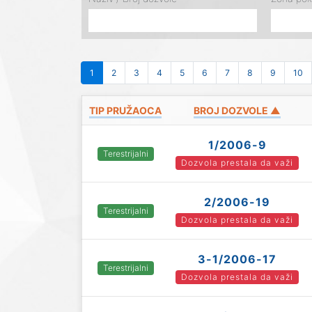
1
2
3
4
5
6
7
8
9
10
TIP PRUŽAOCA
BROJ DOZVOLE ▲
1/2006-9
Terestrijalni
Dozvola prestala da važi
2/2006-19
Terestrijalni
Dozvola prestala da važi
3-1/2006-17
Terestrijalni
Dozvola prestala da važi