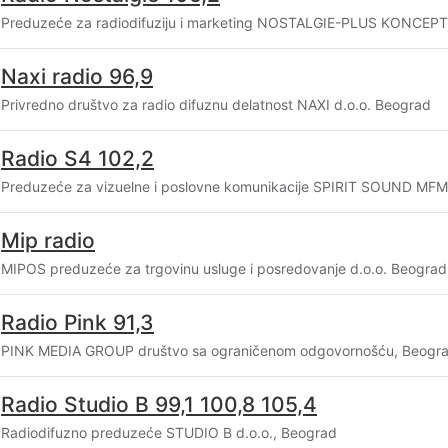
Preduzeće za radiodifuziju i marketing NOSTALGIE-PLUS KONCEPT 
Naxi radio 96,9
Privredno društvo za radio difuznu delatnost NAXI d.o.o. Beograd
Radio S4 102,2
Preduzeće za vizuelne i poslovne komunikacije SPIRIT SOUND MFM 
Mip radio
MIPOS preduzeće za trgovinu usluge i posredovanje d.o.o. Beograd
Radio Pink 91,3
PINK MEDIA GROUP društvo sa ograničenom odgovornošću, Beogr
Radio Studio B 99,1 100,8 105,4
Radiodifuzno preduzeće STUDIO B d.o.o., Beograd