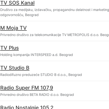
TV SOS Kanal
Društvo za medijsku, izdavačku, propagandnu delatnost i marketi
odgovornošću, Beograd
M Moja TV
Privredno društvo za telekomunikacije TV METROPOLIS d.o.o. Beog
TV Plus
Holding kompanija INTERSPEED a.d. Beograd
TV Studio B
Radiodifuzno preduzeće STUDIO B d.o.o., Beograd
Radio Super FM 107,9
Privredno društvo BETA RADIO d.o.o. Beograd
Radio Nostalgie 105,2