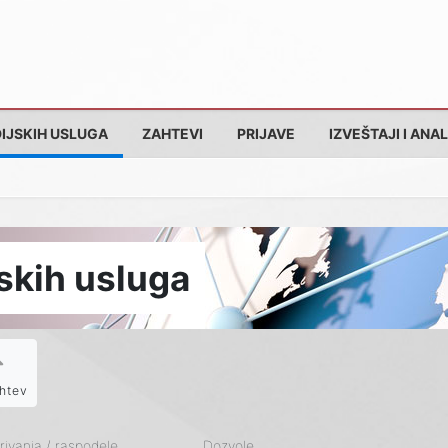
IJSKIH USLUGA
ZAHTEVI
PRIJAVE
IZVEŠTAJI I ANAL
skih usluga
htev
ivanja / raspodele
Dozvole