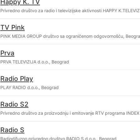
Happy K. TV
Privredno društvo za radio i televizijske aktivnosti HAPPY K.TELEVI
TV Pink
PINK MEDIA GROUP društvo sa ograničenom odgovornošću, Beogr
Prva
PRVA TELEVIZIJA d.o.o., Beograd
Radio Play
PLAY RADIO d.o.o., Beograd
Radio S2
Privredno društvo za proizvodnju i emitovanje RTV programa INDEX 
Radio S
Radiodifuzno privredno društvo RADIO S d.o.o., Beograd