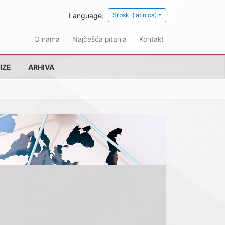
Language:
Srpski (latinica)
O nama
Najčešća pitanja
Kontakt
IZE
ARHIVA