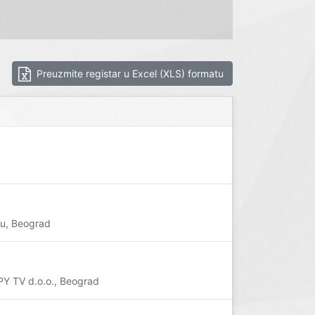
Preuzmite registar u Excel (XLS) formatu
u, Beograd
PPY TV d.o.o., Beograd