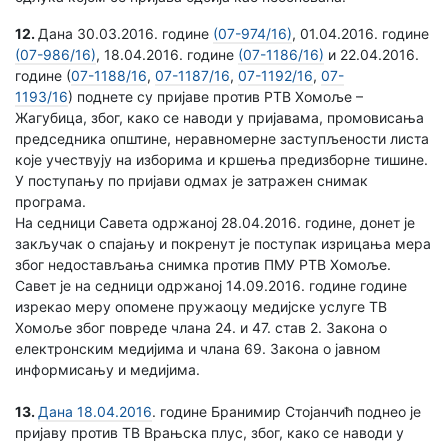
12.
Дана 30.03.2016. године
(07-974/16)
, 01.04.2016. године
(07-986/16)
, 18.04.2016. године
(07-1186/16)
и 22.04.2016.
године (
07-1188/16
,
07-1187/16
,
07-1192/16
,
07-
1193/16
) поднете су пријаве против РТВ Хомоље –
Жагубица, због, како се наводи у пријавама, промовисања
председника општине, неравномерне заступљености листа
које учествују на изборима и кршења предизборне тишине.
У поступању по пријави одмах је затражен снимак
програма.
На седници Савета одржаној 28.04.2016. године, донет је
закључак о спајању и покренут је поступак изрицања мера
због недостављања снимка против ПМУ РТВ Хомоље.
Савет је на седници одржаној 14.09.2016. године године
изрекао меру опомене пружаоцу медијске услуге ТВ
Хомоље због повреде члана 24. и 47. став 2. Закона о
електронским медијима и чланa 69. Закона о јавном
информисању и медијима.
13.
Дана 18.04.2016
. године Бранимир Стојанчић поднео је
пријаву против ТВ Врањска плус, због, како се наводи у