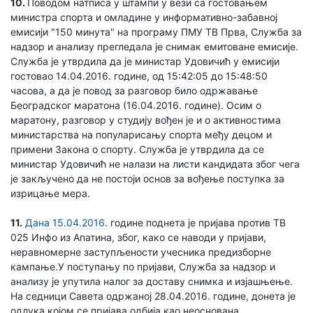
10.
Поводом натписа у штампи у вези са гостовањем
министра спорта и омладине у информативно-забавној
емисији "150 минута" на програму ПМУ ТВ Прва, Служба за
надзор и анализу прегледала је снимак емитоване емисије.
Служба је утврдила да је министар Удовичић у емисији
гостовао 14.04.2016. године, од 15:42:05 до 15:48:50
часова, а да је повод за разговор било одржавање
Београдског маратона (16.04.2016. године). Осим о
маратону, разговор у студију вођен је и о активностима
министарства на популарисању спорта међу децом и
примени Закона о спорту. Служба је утврдила да се
министар Удовичић не налази на листи кандидата због чега
је закључено да не постоји основ за вођење поступка за
изрицање мера.
11.
Дана 15.04.2016.
године поднета је пријава против ТВ
025 Инфо из Апатина, због, како се наводи у пријави,
неравномерне заступљености учесника предизборне
кампање.У поступању по пријави, Служба за надзор и
анализу је упутила налог за доставу снимка и изјашњење.
На седници Савета одржаној 28.04.2016. године, донета је
одлука којом се пријава одбија као неоснована.