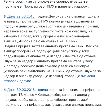
Регулатора, чиме су отклоњене околности за даље
поступање. Програм овог ПМУ и даље је у надзору.
3.
Дана 29.03.2016.
године Демократска странка поднела
је пријаву против свих ПМУ којима је издата дозвола за
подручје целе републике због, како је наведено у пријави,
неравномерне заступљености листа које учествују на
изборима. Поред тога у пријави је посебно наведена
емисија „Изборна реч“ емитована на ТВ Пинк.
Поднета пријава захтева анализу програма свих ПМУ који
емитују програм на подручју целе републике у току
предизборне кампање те је израда извештаја од стране
Службе за надзор и анализу програма емитера у току.
У погледу посебног дела пријаве у вези са емисијом
„Изборна реч“ емитованој на ТВ Пинк, од стране Службе за
надзор и анализу урађен је извештај. Урађен је
писмени
отправак одлуке
.
4.
Дана 30.03.2016. године
поднета је анонимна пријава на
програм ТВ Мелос – Краљево због, како се наводи у
пријави, необележавања предизборног програма.У
поступању по пријави одмах је затражен снимак програма.