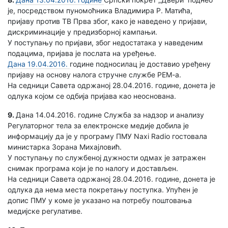
је, посредством пуномоћника Владимира Р. Матића,
пријаву против ТВ Прва због, како је наведено у пријави,
дискриминације у предизборној кампањи.
У поступању по пријави, због недостатака у наведеним
подацима, пријава је послата на уређење.
Дана 19.04.2016.
године подносилац је доставио уређену
пријаву на основу налога стручне службе РЕМ-а.
На седници Савета одржаној 28.04.2016. године, донета је
одлука којом се одбија пријава као неоснована.
9.
Дана 14.04.2016. године Служба за надзор и анализу
Регулаторног тела за електронске медије добила је
информацију да је у програму ПМУ Naxi Radio гостовала
министарка Зорана Михајловић.
У поступању по службеној дужности одмах је затражен
снимак програма који је по налогу и достављен.
На седници Савета одржаној 28.04.2016. године, донета је
одлука да нема места покретању поступка. Упућен је
допис ПМУ у коме је указано на потребу поштовања
медијске регулативе.