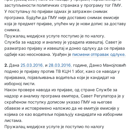
заступљености политичких странака у програму тог ПМУ.
У поступању по пријави одмах је затражен снимак
програма. Будући да ПМУ није доставио снимак емисије
која је предмет пријаве, упућен му је нови допис за доставу
снимка.
Пружалац медијске услуге поступио је по налогу.
Служба за надзор и анализу је урадила извештај. Савет је
разматрао пријаву и извештај и донео одлуку да се пријава
одбије као неоснована. Урађен је
писмени отправак одлуке.
2.
Дана
25.03.2016.
и
28.03.2016.
године, Данко Манојловић
поднео је пријаву против ТВ КЦН 1 због, како се наводи у
пријавама, појављивања водитеља који је кандидат на
изборној листи.
Након провере навода из пријаве, од стране Службе за
надзор и анализу програма емитера, Савет Регулатора је у
скраћеном поступку дописом указао ПМУ на његове
обавезе и истовремено наложио да не емитује емисије у
којима се као водитељи појављују кандидати на изборним
листама.
Пружалац медијске услуге је поступио по налогу