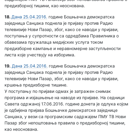
предизборној тишини, као неоснована.
18.
Дана 25.04.2016.
године Бошњачка демократска
заједница Санџака поднела је пријаву против Радио
телевизије Нови Пазар, због, како се наводи у пријави,
поступања у супротности са одредбама Правилника о
обавезама пружалаца медијских услуга током
предизборне кампање и неравномерне заступљености
листа које учествују на изборима.
19.
Дана 25.04.2016.
године Бошњачка демократска
заједница Санџака поднела је пријаву против Радио
телевизије Нови Пазар, због, како се наводи у пријави,
кршења предизборне тишине.
У поступању по пријави одмах је затражен снимак
програма и изјашњење на наводе из пријаве. На седници
Савета одржаној 17.06.2016. године донета је одлука којом
је одбијена пријава Бошњачке демократске заједнице
Санџака, у вези са програмским садржајем ПМУ ТВ Нови
Пазар због непоштовања правила о предизборној тишини,
као неоснована.