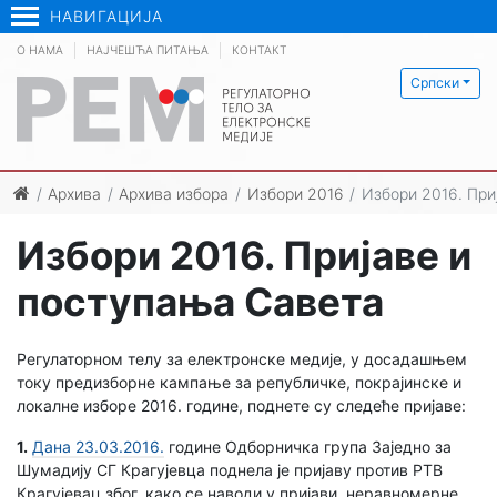
НАВИГАЦИЈА
О НАМА
НАЈЧЕШЋА ПИТАЊА
КОНТАКТ
Српски
Архива
Архива избора
Избори 2016
Избори 2016. При
Избори 2016. Пријаве и
поступања Савета
Регулаторном телу за електронске медије, у досадашњем
току предизборне кампање за републичке, покрајинске и
локалне изборе 2016. године, поднете су следеће пријаве:
1.
Дана 23.03.2016
.
године Одборничка група Заједно за
Шумадију СГ Крагујевца поднела је пријаву против РТВ
Крагујевац због, како се наводи у пријави, неравномерне