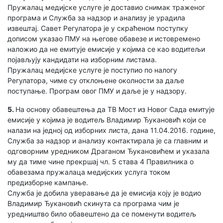
Пружалац медијске услуге је доставио снимак траженог
програма и Служба за надзор и анализу је урадила
извештај. Савет Регулатора је у скраћеном поступку
дописом указао ПМУ на његове обавезе и истовремено
наложио да не емитује емисије у којима се као водитељи
појављују кандидати на изборним листама.
Пружалац медијске услуге је поступио по налогу
Регулатора, чиме су отклоњене околности за даље
поступање. Програм овог ПМУ и даље је у надзору.
5.
На основу обавештења да ТВ Мост из Новог Сада емитује
емисије у којима је водитељ Владимир Ђукановић који се
налази на једној од изборних листа, дана 11.04.2016. године,
Служба за надзор и анализу контактирала је са главним и
одговорним уредником Драганом Ђукановићем и указала
му да тиме чине прекршај чл. 5 става 4 Правилника о
обавезама пружалаца медијских услуга током
предизборне кампање.
Служба је добила уверавање да је емисија коју је водио
Владимир Ђукановић скинута са програма чим је
уредништво било обавештено да се поменути водитељ