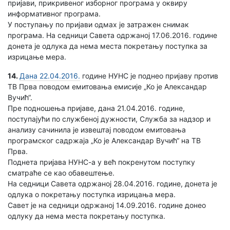
пријави, прикривеног изборног програма у оквиру
информативног програма.
У поступању по пријави одмах је затражен снимак
програма. На седници Савета одржаној 17.06.2016. године
донета је одлука да нема места покретању поступка за
изрицање мера.
14.
Дана 22.04.2016.
године НУНС је поднео пријаву против
ТВ Прва поводом емитовања емисије „Ко је Александар
Вучић“.
Пре подношења пријаве, дана 21.04.2016. године,
поступајући по службеној дужности, Служба за надзор и
анализу сачинила је извештај поводом емитовања
програмског садржаја „Ко је Александар Вучић“ на ТВ
Прва.
Поднета пријава НУНС-а у већ покренутом поступку
сматраће се као обавештење.
На седници Савета одржаној 28.04.2016. године, донета је
одлука о покретању поступка изрицања мера.
Савет је на седници одржаној 14.09.2016. године донео
одлуку да нема места покретању поступка.