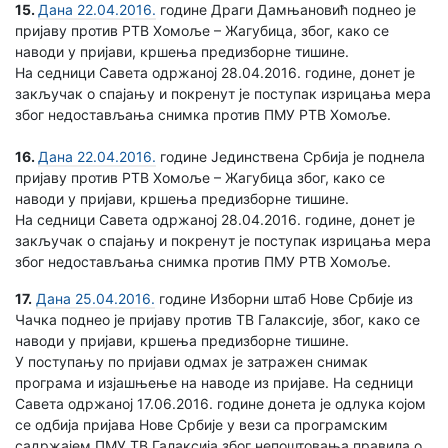
15.
Дана 22.04.2016.
године Драги Дамњановић поднео је
пријаву против РТВ Хомоље – Жагубица, због, како се
наводи у пријави, кршења предизборне тишине.
На седници Савета одржаној 28.04.2016. године, донет је
закључак о спајању и покренут је поступак изрицања мера
због недостављања снимка против ПМУ РТВ Хомоље.
16.
Дана 22.04.2016.
године Јединствена Србија је поднела
пријаву против РТВ Хомоље – Жагубица због, како се
наводи у пријави, кршења предизборне тишине.
На седници Савета одржаној 28.04.2016. године, донет је
закључак о спајању и покренут је поступак изрицања мера
због недостављања снимка против ПМУ РТВ Хомоље.
17.
Дана 25.04.2016.
године Изборни штаб Нове Србије из
Чачка поднео је пријаву против ТВ Галаксије, због, како се
наводи у пријави, кршења предизборне тишине.
У поступању по пријави одмах је затражен снимак
програма и изјашњење на наводе из пријаве. На седници
Савета одржаној 17.06.2016. године донета је одлука којом
се одбија пријава Нове Србије у вези са програмским
садржајем ПМУ ТВ Галаксија због непоштовања правила о