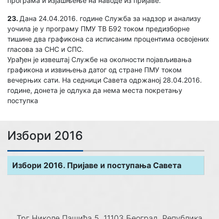
програма и изјашњење на наводе из пријаве.
23.
Дана 24.04.2016. године Служба за надзор и анализу
уочила је у програму ПМУ ТВ Б92 током предизборне
тишине два графикона са исписаним процентима освојених
гласова за СНС и СПС.
Урађен је извештај Службе на околности појављивања
графикона и извињења датог од стране ПМУ током
вечерњих сати. На седници Савета одржаној 28.04.2016.
године, донета је одлука да нема места покретању
поступка
Избори 2016
Избори 2016. Пријаве и поступања Савета
Трг Николе Пашића 5, 11103 Београд, Република