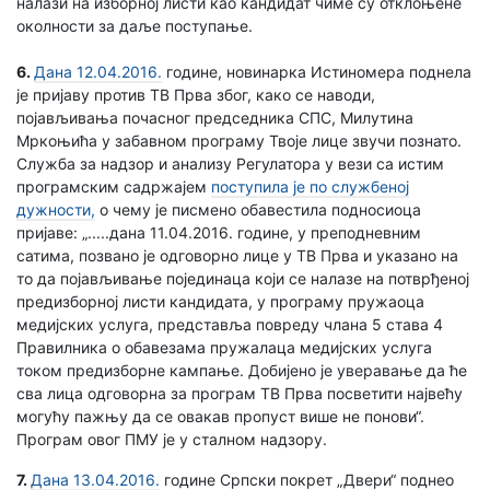
налази на изборној листи као кандидат чиме су отклоњене
околности за даље поступање.
6.
Дана 12.04.2016.
године, новинарка Истиномера поднела
је пријаву против ТВ Прва због, како се наводи,
појављивања почасног председника СПС, Милутина
Мркоњића у забавном програму Твоје лице звучи познато.
Служба за надзор и анализу Регулатора у вези са истим
програмским садржајем
поступила је по службеној
дужности,
о чему је писмено обавестила подносиоца
пријаве: „.....дана 11.04.2016. године, у преподневним
сатима, позвано је одговорно лице у ТВ Прва и указано на
то да појављивање појединаца који се налазе на потврђеној
предизборној листи кандидата, у програму пружаоца
медијских услуга, представља повреду члана 5 става 4
Правилника о обавезама пружалаца медијских услуга
током предизборне кампање. Добијено је уверавање да ће
сва лица одговорна за програм ТВ Прва посветити највећу
могућу пажњу да се овакав пропуст више не понови“.
Програм овог ПМУ је у сталном надзору.
7.
Дана 13.04.2016.
године Српски покрет „Двери“ поднео