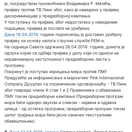
је, посредством пуномоћника Владимира Р. Матића,
пријаву против ТВ Пинк због, како је наведено у пријави,
дискриминације у предизборној кампањи.
У поступању по пријави, због недостатака у наведеним
подацима, пријава је послата на уређење.
Дана 19.04.2016.
године подносилац је доставио уређену
пријаву на основу налога стручне службе РЕМ-а.
На седници Савета одржаној 28.04.2016. године, донета је
одлука којом се одбија пријава у делу који се односи на
неравномерну заступљеност предизборних листа у
програму.
Покренут је поступак изрицања мера против ПМУ
Предузеће за информисање и маркетинг Pink Internacional
Company Друштво са ограниченом одговорношћу - ТВ Пинк
због повреде члана 4 став 1 и 2 Правилника о обавезама
ПМУ током предизборне кампање (Предизборни програм
мора бити одвојен звуком и сликом - најавна и одјавна
шпица - од остатка програма; предизборни програм током
целог трајања мора бити јасно означен текстуалним
обавештењем).
8.
Дана 13.04.2016. године
Српски покрет „Двери“ поднео