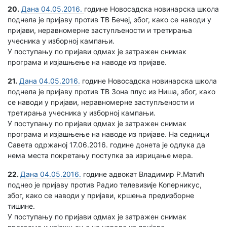
20.
Дана 04.05.2016.
године Новосадска новинарска школа
поднела је пријаву против ТВ Бечеј, због, како се наводи у
пријави, неравномерне заступљености и третирања
учесника у изборној кампањи.
У поступању по пријави одмах је затражен снимак
програма и изјашњење на наводе из пријаве.
21.
Дана 04.05.2016.
године Новосадска новинарска школа
поднела је пријаву против ТВ Зона плус из Ниша, због, како
се наводи у пријави, неравномерне заступљености и
третирања учесника у изборној кампањи.
У поступању по пријави одмах је затражен снимак
програма и изјашњење на наводе из пријаве. На седници
Савета одржаној 17.06.2016. године донета је одлука да
нема места покретању поступка за изрицање мера.
22.
Дана 04.05.2016.
године адвокат Владимир Р.Матић
поднео је пријаву против Радио телевизије Коперникус,
због, како се наводи у пријави, кршења предизборне
тишине.
У поступању по пријави одмах је затражен снимак