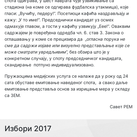
спота одиграва, у шест наврата чује узвикивање са
стадиона (на коме се одгирава фудбалска утакмица), које
гласи: „Вучићу, педеру!“. Посетиоци кафића наздрављају и
кажу: „У то име!“. Председнички кандидат уз осмех
одмахује главом, а гости у кафићу узвикују „Еее!“. Оваквим
садржајем је повређена одредба чл. 6. став 3. Закона о
оглашавању у коме се прецизира да „
огласна порука не
сме да садржи изјаве или визуелно представљање које се
може сматрати увредљивим
“,
без обзирa што је у
конкретном случају, у споту председничког кандидата,
скандирање потпуно индивидуализовано.
Пружаоцима медијских услуга се налаже да у року од 24
сата обуставе емитовање наведеног спота, а свако даље
емитовање представља основ за изрицање мера у складу
са ЗЕМ.
Савет РЕМ
Избори 2017