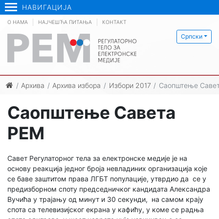
НАВИГАЦИЈА
О НАМА
НАЈЧЕШЋА ПИТАЊА
КОНТАКТ
Српски
Архива
Архива избора
Избори 2017
Саопштење Саве
Саопштење Савета
РЕМ
Савет Регулаторног тела за електронске медије је на
основу реакција једног броја невладиних организација које
се баве заштитом права ЛГБТ популације, утврдио да се у
предизборном споту председничког кандидата Александра
Вучића у трајању од минут и 30 секунди, на самом крају
спота са телевизијског екрана у кафићу, у коме се радња