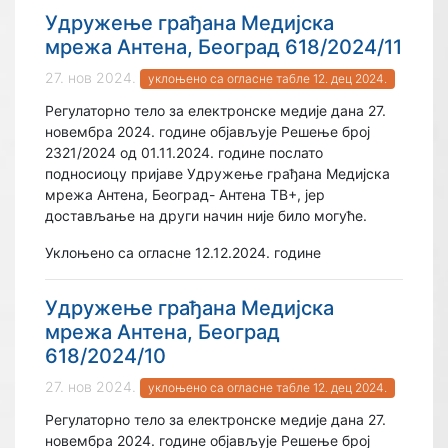
Удружење грађана Медијска
мрежа Антена, Београд 618/2024/11
27. нов 2024.
уклоњено са огласне табле 12. дец 2024.
Регулаторно тело за електронске медије дана 27.
новембра 2024. године објављује Решење број
2321/2024 од 01.11.2024. године послато
подносиоцу пријаве Удружење грађана Медијска
мрежа Антена, Београд- Антена ТВ+, јер
достављање на други начин није било могуће.
Уклоњено са огласне 12.12.2024. године
Удружење грађана Медијска
мрежа Антена, Београд
618/2024/10
27. нов 2024.
уклоњено са огласне табле 12. дец 2024.
Регулаторно тело за електронске медије дана 27.
новембра 2024. године објављује Решење број