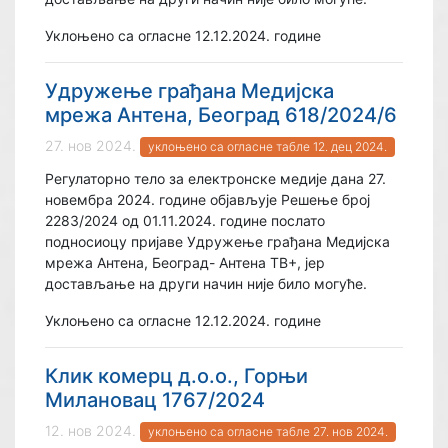
Уклоњено са огласне 12.12.2024. године
Удружење грађана Медијска
мрежа Антена, Београд 618/2024/6
27. нов 2024.
уклоњено са огласне табле 12. дец 2024.
Регулаторно тело за електронске медије дана 27.
новембра 2024. године објављује Решење број
2283/2024 од 01.11.2024. године послато
подносиоцу пријаве Удружење грађана Медијска
мрежа Антена, Београд- Антена ТВ+, јер
достављање на други начин није било могуће.
Уклоњено са огласне 12.12.2024. године
Клик комерц д.о.о., Горњи
Милановац 1767/2024
12. нов 2024.
уклоњено са огласне табле 27. нов 2024.