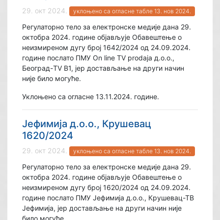
29. окт 2024.
уклоњено са огласне табле 13. нов 2024.
Регулаторно тело за електронске медије дана 29.
октобра 2024. године објављује Обавештење о
неизмиреном дугу број 1642/2024 од 24.09.2024.
године послато ПМУ On line TV prodaja д.о.о.,
Београд-TV B1, јер достављање на други начин
није било могуће.
Уклоњено са огласне 13.11.2024. године.
Јефимија д.о.о., Крушевац
1620/2024
29. окт 2024.
уклоњено са огласне табле 13. нов 2024.
Регулаторно тело за електронске медије дана 29.
октобра 2024. године објављује Обавештење о
неизмиреном дугу број 1620/2024 од 24.09.2024.
године послато ПМУ Јефимија д.о.о., Крушевац-ТВ
Јефимија, јер достављање на други начин није
било могуће.