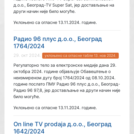
д.о.о., Београд-TV Super Sat, јер достављање на
други начин није било могуће.
Уклоњено са огласне 13.11.2024. године.
Радио 96 плус д.о.о., Београд
1764/2024
29. окт 2024.
уклоњено са огласне табле 13. нов 2024.
Регулаторно тело за електронске медије дана 29.
октобра 2024. године објављује Обавештење о
неизмиреном дугу број 1764/2024 од 08.10.2024.
године послато ПМУ Радио 96 плус д.о.о., Београд-
Радио 96 97,8, јер достављање на други начин није
било могуће.
Уклоњено са огласне 13.11.2024. године.
On line TV prodaja д.о.о., Београд
1642/2024