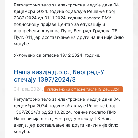
Регулаторно тело за електронске медије дана 04.
децембра 2024. године објављује Решење број
2383/2024 од 01.11.2024. године послато ПМУ
подносиоцу пријаве Центар за едукацију и
унапређење друштва Пулс, Београд-Градска ТВ
Пулс 011, јер достављање на други начин није било
могуће.
Уклоњено са огласне 19.12.2024. године.
Наша визија д.о.о., Београд-У
стечају 1397/2024/3
04. дец 2024.
уклоњено са огласне табле 19. дец 2024.
Регулаторно тело за електронске медије дана 04.
децембра 2024. године објављује Решење број
1397/2024/3 од 28.10.2024. године послато ПМУ
Наша визија д.о.о., Београд-у стечају-ТВ Наша
визија, јер достављање на други начин није било
могуће.