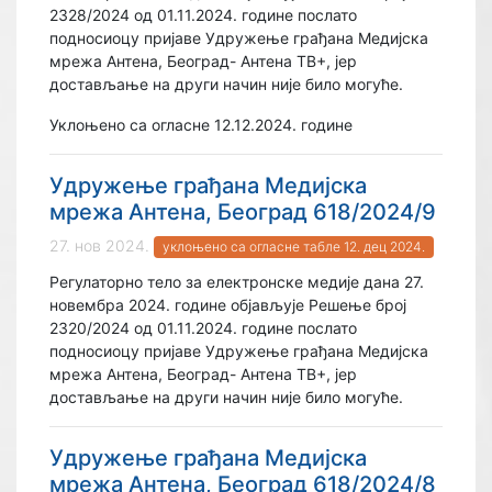
2328/2024 од 01.11.2024. године послато
подносиоцу пријаве Удружење грађана Медијска
мрежа Антена, Београд- Антена ТВ+, јер
достављање на други начин није било могуће.
Уклоњено са огласне 12.12.2024. године
Удружење грађана Медијска
мрежа Антена, Београд 618/2024/9
27. нов 2024.
уклоњено са огласне табле 12. дец 2024.
Регулаторно тело за електронске медије дана 27.
новембра 2024. године објављује Решење број
2320/2024 од 01.11.2024. године послато
подносиоцу пријаве Удружење грађана Медијска
мрежа Антена, Београд- Антена ТВ+, јер
достављање на други начин није било могуће.
Удружење грађана Медијска
мрежа Антена, Београд 618/2024/8