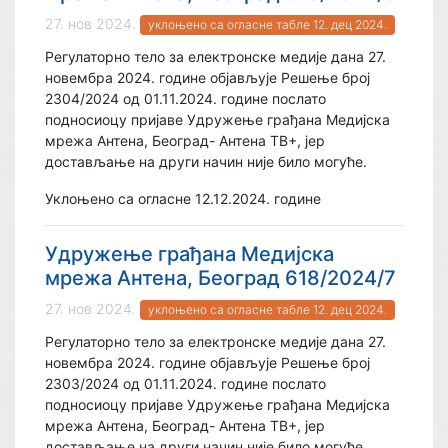
27. нов 2024.
уклоњено са огласне табле 12. дец 2024.
Регулаторно тело за електронске медије дана 27.
новембра 2024. године објављује Решење број
2304/2024 од 01.11.2024. године послато
подносиоцу пријаве Удружење грађана Медијска
мрежа Антена, Београд- Антена ТВ+, јер
достављање на други начин није било могуће.
Уклоњено са огласне 12.12.2024. године
Удружење грађана Медијска
мрежа Антена, Београд 618/2024/7
27. нов 2024.
уклоњено са огласне табле 12. дец 2024.
Регулаторно тело за електронске медије дана 27.
новембра 2024. године објављује Решење број
2303/2024 од 01.11.2024. године послато
подносиоцу пријаве Удружење грађана Медијска
мрежа Антена, Београд- Антена ТВ+, јер
достављање на други начин није било могуће.