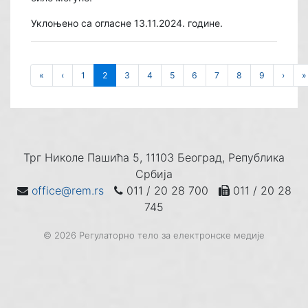
Уклоњено са огласне 13.11.2024. године.
«
‹
1
2
3
4
5
6
7
8
9
›
»
Трг Николе Пашића 5, 11103 Београд, Република
Србија
office@rem.rs
011 / 20 28 700
011 / 20 28
745
© 2026 Регулаторно тело за електронске медије