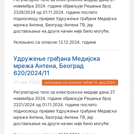
новембра 2024. године објављује Решење број
2329/2024 од 01.11.2024. године послато
подносиоцу пријаве Удружење грађана Медијска
мрежа Антена, Београд-Антена ТВ, јер
достављање на други начин није било могуће.
Уклоњено са огласне 12.12.2024. године
Удружење грађана Медијска
мрежа Антена, Београд
620/2024/11
27. нов 2024.
уклоњено са огласне табле 12. дец 2024.
Регулаторно тело за електронске медије дана 27.
новембра 2024. године објављује Решење број
2321/2024 од 01.11.2024. године послато
подносиоцу пријаве Удружење грађана Медијска
мрежа Антена, Београд-Антена ТВ, јер
достављање на други начин није било могуће.