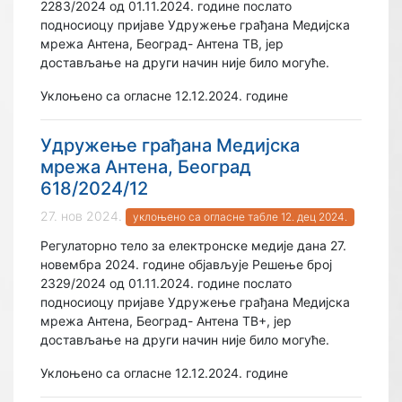
2283/2024 од 01.11.2024. године послато
подносиоцу пријаве Удружење грађана Медијска
мрежа Антена, Београд- Антена ТВ, јер
достављање на други начин није било могуће.
Уклоњено са огласне 12.12.2024. године
Удружење грађана Медијска
мрежа Антена, Београд
618/2024/12
27. нов 2024.
уклоњено са огласне табле 12. дец 2024.
Регулаторно тело за електронске медије дана 27.
новембра 2024. године објављује Решење број
2329/2024 од 01.11.2024. године послато
подносиоцу пријаве Удружење грађана Медијска
мрежа Антена, Београд- Антена ТВ+, јер
достављање на други начин није било могуће.
Уклоњено са огласне 12.12.2024. године