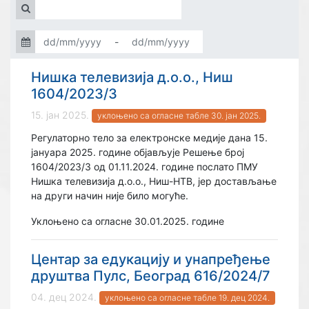
-
Нишка телевизија д.о.о., Ниш
1604/2023/3
15. јан 2025.
уклоњено са огласне табле 30. јан 2025.
Регулаторно тело за електронске медије дана 15.
јануара 2025. године објављује Решење број
1604/2023/3 од 01.11.2024. године послато ПМУ
Нишка телевизија д.о.о., Ниш-НТВ, јер достављање
на други начин није било могуће.
Уклоњено са огласне 30.01.2025. године
Центар за едукацију и унапређење
друштва Пулс, Београд 616/2024/7
04. дец 2024.
уклоњено са огласне табле 19. дец 2024.