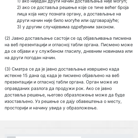
1) ако ниједан други начин достављања није могућ;
2) ако се доставља решење које се тиче већег броја
лица која нису позната органу, а достављање на
други начин није било могуће или одговарајуће;
3) у другим случајевима одређеним законом.
(2) Јавно достављање састоји се од објављивања писмена
на веб презентацији и огласној табли органа. Писмено може
да се објави и у службеном гласилу, дневним новинама или
на други погодан начин.
(3) Сматра се да је јавно достављање извршено када
истекне 15 дана од када је писмено објављено на веб
презентацији и огласној табли органа. Орган може из
оправданих разлога да продужи рок. Ако се јавно
доставља решење, његово образложење може да буде
изостављено. Уз решење се дају обавештења о месту,
просторији и начину увида у образложење.