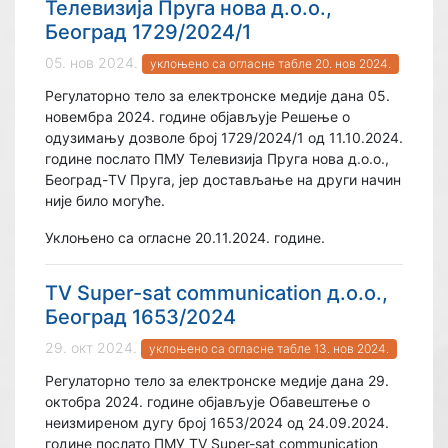
Телевизија Пруга нова д.о.о.,
Београд 1729/2024/1
05. нов 2024.
уклоњено са огласне табле 20. нов 2024.
Регулаторно тело за електронске медије дана 05.
новембра 2024. године објављује Решење о
одузимању дозволе број 1729/2024/1 од 11.10.2024.
године послато ПМУ Телевизија Пруга нова д.о.о.,
Београд-TV Пруга, јер достављање на други начин
није било могуће.
Уклоњено са огласне 20.11.2024. године.
TV Super-sat communication д.о.о.,
Београд 1653/2024
29. окт 2024.
уклоњено са огласне табле 13. нов 2024.
Регулаторно тело за електронске медије дана 29.
октобра 2024. године објављује Обавештење о
неизмиреном дугу број 1653/2024 од 24.09.2024.
године послато ПМУ TV Super-sat communication