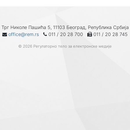
Трг Николе Пашића 5, 11103 Београд, Република Србија
office@rem.rs
011 / 20 28 700
011 / 20 28 745
© 2026 Регулаторно тело за електронске медије