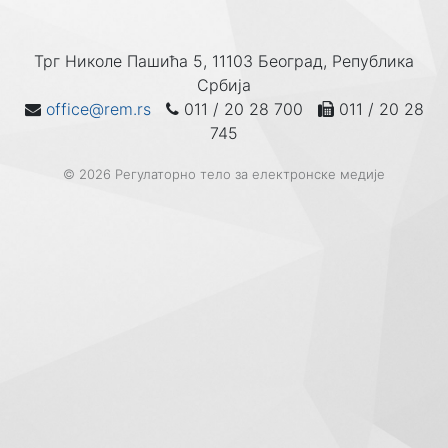
Трг Николе Пашића 5, 11103 Београд, Република
Србија
office@rem.rs
011 / 20 28 700
011 / 20 28
745
© 2026 Регулаторно тело за електронске медије