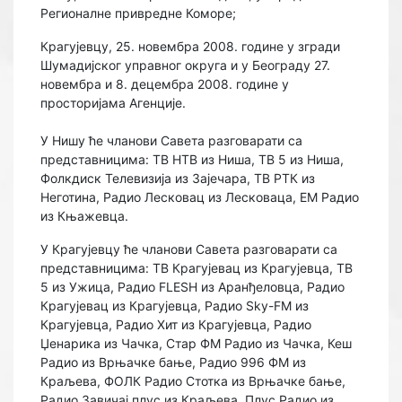
Регионалне привредне Коморе;
Крагујевцу, 25. новембра 2008. године у згради
Шумадијског управног округа и у Београду 27.
новембра и 8. децембра 2008. године у
просторијама Агенције.
У Нишу ће чланови Савета разговарати са
представницима: ТВ НТВ из Ниша, ТВ 5 из Ниша,
Фолкдиск Телевизија из Зајечара, ТВ РТК из
Неготина, Радио Лесковац из Лесковаца, ЕМ Радио
из Књажевца.
У Крагујевцу ће чланови Савета разговарати са
представницима: ТВ Крагујевац из Крагујевца, ТВ
5 из Ужица, Радио FLESH из Аранђеловца, Радио
Крагујевац из Крагујевца, Радио Sky-FM из
Крагујевца, Радио Хит из Крагујевца, Радио
Џенарика из Чачка, Стар ФМ Радио из Чачка, Кеш
Радио из Врњачке бање, Радио 996 ФМ из
Краљева, ФОЛК Радио Стотка из Врњачке бање,
Радио Завичај плус из Краљева, Плус Радио из