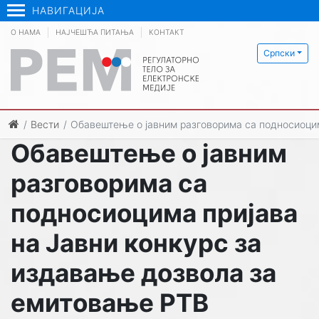
НАВИГАЦИЈА
О НАМА
НАЈЧЕШЋА ПИТАЊА
КОНТАКТ
Српски
Вести
Обавештење о јавним разговорима са подносиоцима
Обавештење о јавним
разговорима са
подносиоцима пријава
на Јавни конкурс за
издавање дозвола за
емитовање РТВ