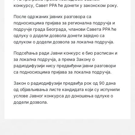
конкурсу, Савет РРА ће донети у законском року.
После одржаних јавних разговора са
подносиоцима пријава за регионална подручја и
подручје града Београда, чланови Савета РРА ће
одлуку о додели дозволa донети заједно са
одлуком о додели дозвола за локална подручја.
Подсећања ради Јавни конкурс е био расписан и
за локална подручја, а према Закону о
радиодифузији нису предвиђени јавни разговори
са подносиоцима пријава за локална подручја.
Закон о радиодифузији предвиђа рок од 90 дана
од објављивања листе кандидата који су испунили
услове Јавног конкурса до доношења одлуке о
додели дозвола.