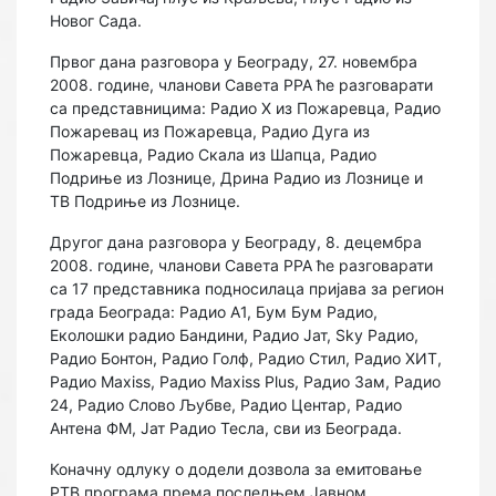
Новог Сада.
Првог дана разговора у Београду, 27. новембра
2008. године, чланови Савета РРА ће разговарати
са представницима: Радио X из Пожаревца, Радио
Пожаревац из Пожаревца, Радио Дуга из
Пожаревца, Радио Скала из Шапца, Радио
Подриње из Лознице, Дрина Радио из Лознице и
ТВ Подриње из Лознице.
Другог дана разговора у Београду, 8. децембра
2008. године, чланови Савета РРА ће разговарати
са 17 представника подносилаца пријава за регион
града Београда: Радио А1, Бум Бум Радио,
Еколошки радио Бандини, Радио Јат, Sky Радио,
Радио Бонтон, Радио Голф, Радио Стил, Радио ХИТ,
Радио Maxiss, Радио Maxiss Plus, Радио Зам, Радио
24, Радио Слово Љубве, Радио Центар, Радио
Антена ФМ, Јат Радио Тесла, сви из Београда.
Коначну одлуку о додели дозвола за емитовање
РТВ програма према последњем Јавном