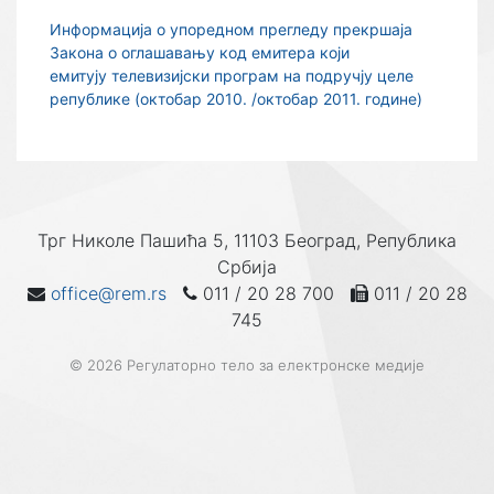
Информација о упоредном прегледу прекршаја
Закона о оглашавању код емитера који
емитују телевизијски програм на подручју целе
републике (октобар 2010. /октобар 2011. године)
Трг Николе Пашића 5, 11103 Београд, Република
Србија
office@rem.rs
011 / 20 28 700
011 / 20 28
745
© 2026 Регулаторно тело за електронске медије