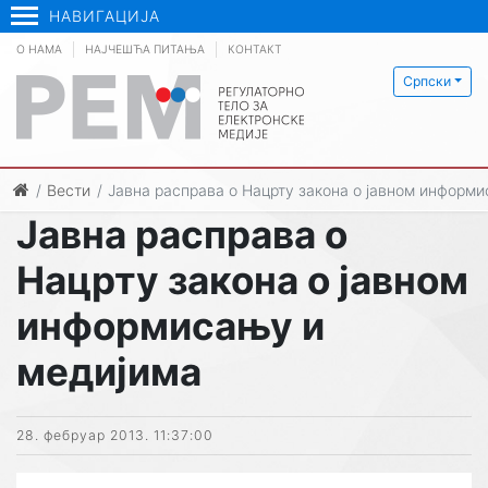
НАВИГАЦИЈА
О НАМА
НАЈЧЕШЋА ПИТАЊА
КОНТАКТ
Српски
Вести
Јавна расправа о Нацрту закона о јавном информ
Јавна расправа о
Нацрту закона о јавном
информисању и
медијима
28. фебруар 2013. 11:37:00