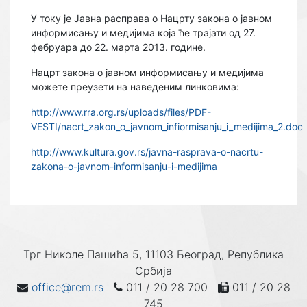
У току је Јавна расправа о Нацрту закона о јавном
информисању и медијима која ће трајати од 27.
фебруара до 22. марта 2013. године.
Нацрт закона о јавном информисању и медијима
можете преузети на наведеним линковима:
http://www.rra.org.rs/uploads/files/PDF-
VESTI/nacrt_zakon_o_javnom_infiormisanju_i_medijima_2.doc
http://www.kultura.gov.rs/javna-rasprava-o-nacrtu-
zakona-o-javnom-informisanju-i-medijima
Трг Николе Пашића 5, 11103 Београд, Република
Србија
office@rem.rs
011 / 20 28 700
011 / 20 28
745