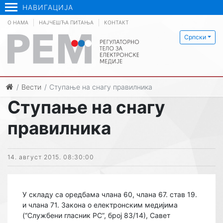
НАВИГАЦИЈА
О НАМА
НАЈЧЕШЋА ПИТАЊА
КОНТАКТ
Српски
Вести
Ступање на снагу правилника
Ступање на снагу
правилника
14. август 2015. 08:30:00
У складу са оредбама члана 60, члана 67. став 19.
и члана 71. Закона о електронским медијима
(“Службени гласник РС”, број 83/14), Савет