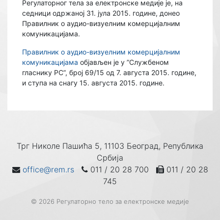
Регулаторног тела за електронске медије је, на
седници одржаној 31. јула 2015. године, донео
Правилник о аудио-визуелним комерцијалним
комуникацијама.
Правилник о аудио-визуелним комерцијалним
комуникацијама
објављен је у ”Службеном
гласнику РС”, број 69/15 од 7. августа 2015. године,
и ступа на снагу 15. августа 2015. године.
Трг Николе Пашића 5, 11103 Београд, Република
Србија
office@rem.rs
011 / 20 28 700
011 / 20 28
745
© 2026 Регулаторно тело за електронске медије