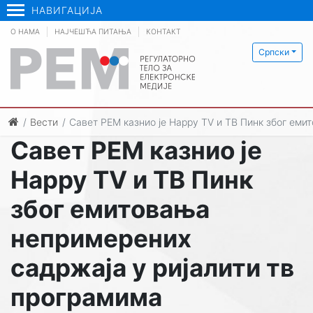
НАВИГАЦИЈА
О НАМА
НАЈЧЕШЋА ПИТАЊА
КОНТАКТ
Српски
Вести
Савет РЕМ казнио је Happy TV и ТВ Пинк због еми
Савет РЕМ казнио је
Happy TV и ТВ Пинк
због емитовања
непримерених
садржаја у ријалити тв
програмима