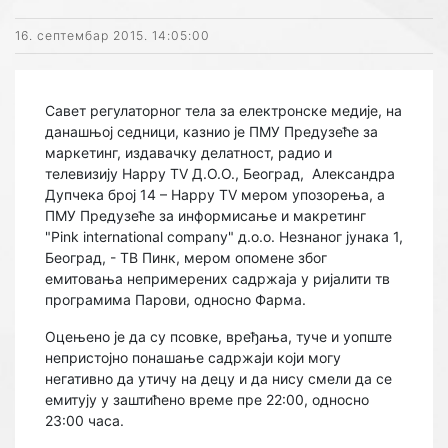
16. септембар 2015. 14:05:00
Савет регулаторног тела за електронске медије, на
данашњој седници, казнио је ПМУ Предузеће за
маркетинг, издавачку делатност, радио и
телевизију Happy TV Д.О.О., Београд, Александра
Дупчека број 14 – Happy TV мером упозорења, а
ПМУ Предузеће за информисање и макретинг
"Pink international company" д.о.о. Незнаног јунака 1,
Београд, - ТВ Пинк, мером опомене због
емитовања непримерених садржаја у ријалити тв
програмима Парови, односно Фарма.
Оцењено је да су псовке, вређања, туче и уопште
непристојно понашање садржаји који могу
негативно да утичу на децу и да нису смели да се
емитују у заштићено време пре 22:00, односно
23:00 часа.