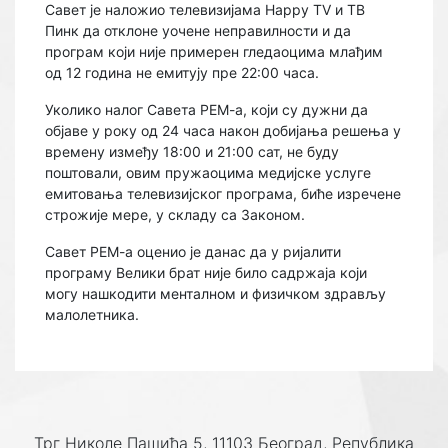
Савет је наложио телевизијама Happy TV и ТВ
Пинк да отклоне уочене неправилности и да
програм који није примерен гледаоцима млађим
од 12 година не емитују пре 22:00 часа.
Уколико налог Савета РЕМ-а, који су дужни да
објаве у року од 24 часа након добијања решења у
времену између 18:00 и 21:00 сат, не буду
поштовали, овим пружаоцима медијске услуге
емитовања телевизијског програма, биће изречене
строжије мере, у складу са Законом.
Савет РЕМ-а оценио је данас да у ријалити
програму Велики брат није било садржаја који
могу нашкодити менталном и физичком здрављу
малолетника.
Трг Николе Пашића 5, 11103 Београд, Република