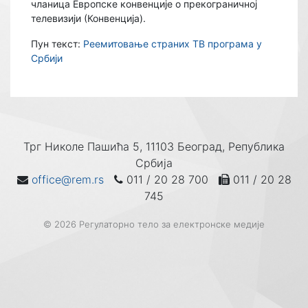
чланица Европске конвенције о прекограничној
телевизији (Конвенција).
Пун текст:
Реемитовање страних ТВ програма у
Србији
Трг Николе Пашића 5, 11103 Београд, Република
Србија
office@rem.rs
011 / 20 28 700
011 / 20 28
745
© 2026 Регулаторно тело за електронске медије