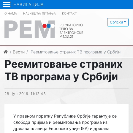
НАВИГАЦИЈА
О НАМА
НАЈЧЕШЋА ПИТАЊА
КОНТАКТ
Српски
Вести
Реемитовање страних ТВ програма у Србији
Реемитовање страних
ТВ програма у Србији
28. јун 2016. 11:12:43
У правном поретку Републике Србије гарантује се
слобода пријема и реемитовања програма из
држава чланица Европске уније (ЕУ) и држава