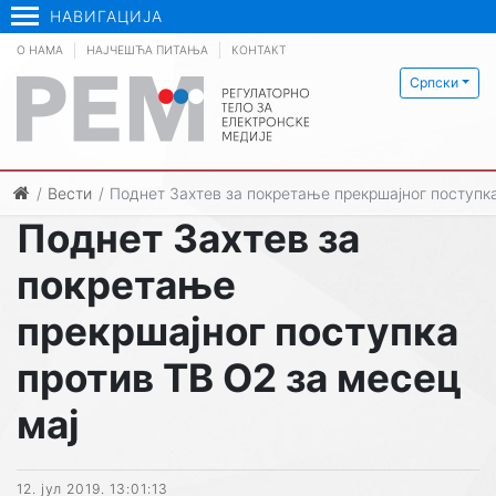
НАВИГАЦИЈА
О НАМА
НАЈЧЕШЋА ПИТАЊА
КОНТАКТ
Српски
Вести
Поднет Захтев за покретање прекршајног поступка
Поднет Захтев за
покретање
прекршајног поступка
против ТВ О2 за месец
мај
12. јул 2019. 13:01:13