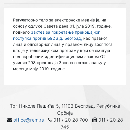
Регулаторно тело за електронске медије је, на
основу одлуке Савета дана 01. јулa 2019. године,
поднело
Захтев за покретање прекршајног
поступка против Б92 а.д. Београд,
као правног
лица и одговорног лица у правном лицу због тога
што је у телевизијском програму који се емитује
под скраћеним идентификационим знаком О2
учинио 298 прекршаја Закона о оглашавању у
месецу мају 2019. године.
Трг Николе Пашића 5, 11103 Београд, Република
Србија
office@rem.rs
011 / 20 28 700
011 / 20 28
745