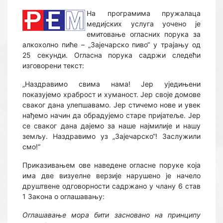
На програмима пружалаца
медијских услуга уочено је
емитовање огласних порука за
алкохолно пиће – „Зајечарско пиво“ у трајању од
25 секунди. Огласна порука садржи следећи
изговорени текст:
„Наздравимо свима нама! Јер уједињени
показујемо храброст и хуманост. Јер своје домове
сваког дана улепшавамо. Јер стичемо нове и увек
нађемо начин да обрадујемо старе пријатеље. Јер
се сваког дана дајемо за наше најмилије и нашу
земљу. Наздравимо уз „Зајечарско“! Заслужили
смо!“
Приказивањем ове наведене огласне поруке која
има две визуелне верзије нарушено је начело
друштвене одговорности садржано у члану 6 став
1 Закона о оглашавању:
Оглашавање мора бити засновано на принципу