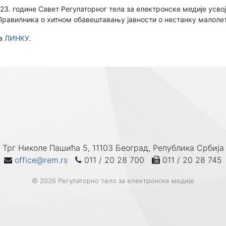
23. године Савет Регулаторног тела за електронске медије усво
Правилника о хитном обавештавању јавности о нестанку малолет
на
ЛИНКУ
.
Трг Николе Пашића 5, 11103 Београд, Република Србија
office@rem.rs
011 / 20 28 700
011 / 20 28 745
© 2026 Регулаторно тело за електронске медије