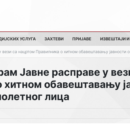
ДИЈСКИХ УСЛУГА
ЗАХТЕВИ
ПРИЈАВЕ
ИЗВЕШТАЈИ И
у вези са нацртом Правилника о хитном обавештавању јавности о
рам Јавне расправе у вез
 хитном обавештавању ј
лолетног лица