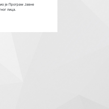
јио је Програм Јавне
ног лица.