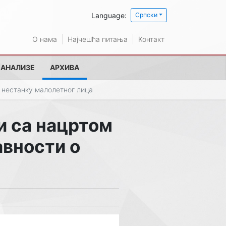
Language:
Српски
О нама
Најчешћа питања
Контакт
 АНАЛИЗЕ
АРХИВА
 нестанку малолетног лица
и са нацртом
авности о