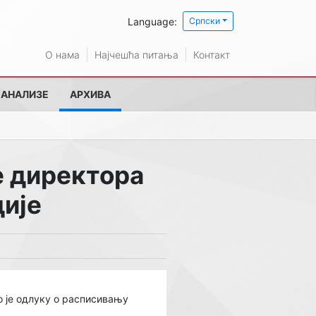
Language:
Српски
О нама
Најчешћа питања
Контакт
 АНАЛИЗЕ
АРХИВА
е директора
дије
о је одлуку о расписивању