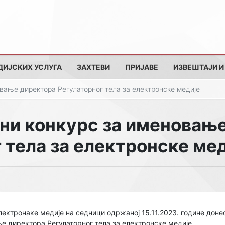
ДИЈСКИХ УСЛУГА
ЗАХТЕВИ
ПРИЈАВЕ
ИЗВЕШТАЈИ И
вање директора Регулаторног тела за електронске медије
вни конкурс за именовањ
 тела за електронске ме
лектронаке медије на седници одржаној 15.11.2023. године доне
е директора Регулаторног тела за електронске медије.