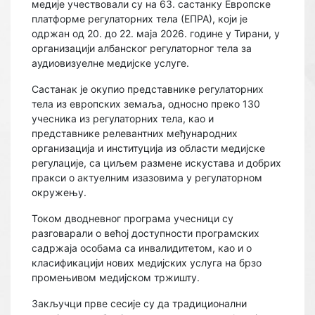
медије учествовали су на 63. састанку Европске
платформе регулаторних тела (ЕПРА), који је
одржан од 20. до 22. маја 2026. године у Тирани, у
организацији албанског регулаторног тела за
аудиовизуелне медијске услуге.
Састанак је окупио представнике регулаторних
тела из европских земаља, односно преко 130
учесника из регулаторних тела, као и
представнике релевантних међународних
организација и институција из области медијске
регулације, са циљем размене искустава и добрих
пракси о актуелним изазовима у регулаторном
окружењу.
Током дводневног програма учесници су
разговарали о већој доступности програмских
садржаја особама са инвалидитетом, као и о
класификацији нових медијских услуга на брзо
промењивом медијском тржишту.
Закључци прве сесије су да традиционални