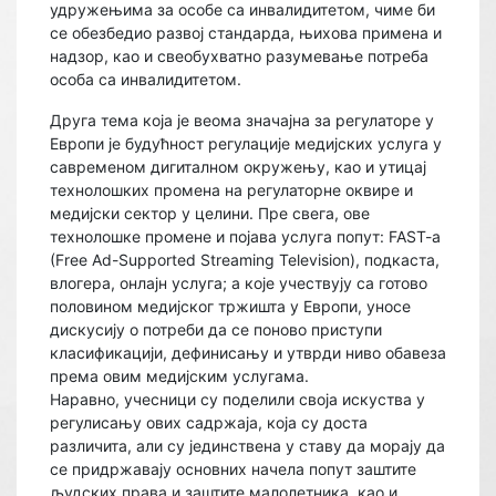
удружењима за особе са инвалидитетом, чиме би
се обезбедио развој стандарда, њихова примена и
надзор, као и свеобухватно разумевање потреба
особа са инвалидитетом.
Друга тема која је веома значајна за регулаторе у
Европи је будућност регулације медијских услуга у
савременом дигиталном окружењу, као и утицај
технолошких промена на регулаторне оквире и
медијски сектор у целини. Пре свега, ове
технолошке промене и појава услуга попут: FAST-a
(Free Ad-Supported Streaming Television), подкаста,
влогера, онлајн услуга; а које учествују са готово
половином медијског тржишта у Европи, уносе
дискусију о потреби да се поново приступи
класификацији, дефинисању и утврди ниво обавеза
према овим медијским услугама.
Наравно, учесници су поделили своја искуства у
регулисању ових садржаја, која су доста
различита, али су јединствена у ставу да морају да
се придржавају основних начела попут заштите
људских права и заштите малолетника, као и