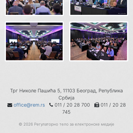
Трг Николе Пашића 5, 11103 Београд, Република
Србија
office@rem.rs
011 / 20 28 700
011 / 20 28
745
© 2026 Регулаторно тело за електронске медије