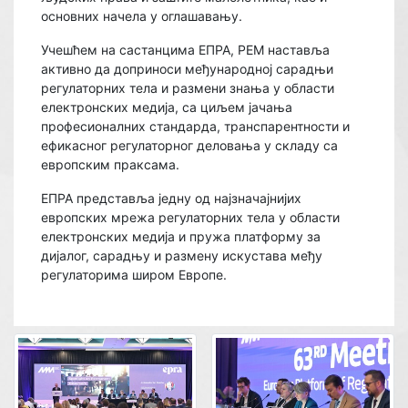
основних начела у оглашавању.
Учешћем на састанцима ЕПРА, РЕМ наставља
активно да доприноси међународној сарадњи
регулаторних тела и размени знања у области
електронских медија, са циљем јачања
професионалних стандарда, транспарентности и
ефикасног регулаторног деловања у складу са
европским праксама.
ЕПРА представља једну од најзначајнијих
европских мрежа регулаторних тела у области
електронских медија и пружа платформу за
дијалог, сарадњу и размену искустава међу
регулаторима широм Европе.