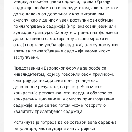
медији, а посебно јавни сервиси, прилагођавају
садржаје особама са инвалидитетом, али да је то и
даље далеко од довољног у квантитативном
смислу, као и да нису увек доступни сви облици
прилагођавања садржаја (нпр. знаковни језик или
аудиодескрипција). Са друге стране, платформе за
дељење видео садржаја, друштвене мреже и
онлајн портали увећавају садржај, али су доступни
алати за прилагођавање садржаја веома ниско
заступљени.
Представници Европског форума за особе са
инвалидитетом, који су говорили овом приликом,
сматрају да досадашњи приступ није дао
делотворне резултате, па је потребна много
конкретнија регулатива, стандарди и обавезе са
конкретним циљевима, у смислу прилагођавања
садржаја, а да се тек потом може говорити о
квалитету прилагођеног садржаја.
Истакнута је потреба да се оствари већа сарадња
регулатора, институција и индустрије са