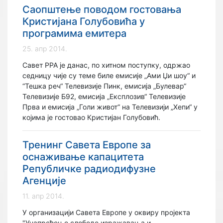
Саопштење поводом гостовања
Кристијана Голубовића у
програмима емитера
25. апр 2014.
Савет РРА је данас, по хитном поступку, одржао
седницу чије су теме биле емисије „Ами Џи шоу“ и
“Тешка реч“ Телевизије Пинк, емисија „Булевар“
Телевизије Б92, емисија „Експлозив“ Телевизије
Прва и емисија „Голи живот“ на Телевизији „Хепи“ у
којима је гостовао Кристијан Голубовић.
Тренинг Савета Европе за
оснаживање капацитета
Републичке радиодифузне
Агенције
11. апр 2014.
У организацији Савета Европе у оквиру пројекта
"Унапређење слободе изражавања и