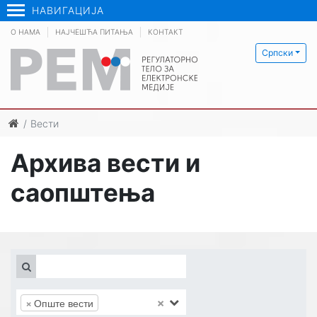
НАВИГАЦИЈА
О НАМА
НАЈЧЕШЋА ПИТАЊА
КОНТАКТ
Српски
Вести
Архива вести и
саопштења
×
×
Опште вести