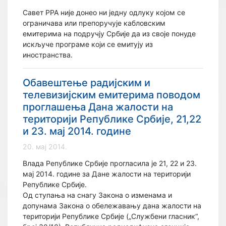
Савет РРА није донео ни једну одлуку којом се
ограничава или препоручује кабловским
емитерима на подручју Србије да из своје понуде
искључе програме који се емитују из
иностранства.
Обавештење радијским и
телевизијским емитерима поводом
проглашења Дана жалости на
територији Републике Србије, 21,22
и 23. мај 2014. године
20. мај 2014.
Влада Републике Србије прогласила је 21, 22 и 23.
мај 2014. године за Дане жалости на територији
Републике Србије.
Од ступања на снагу Закона о изменама и
допунама Закона о обележавању дана жалости на
територији Републике Србије („Службени гласник“,