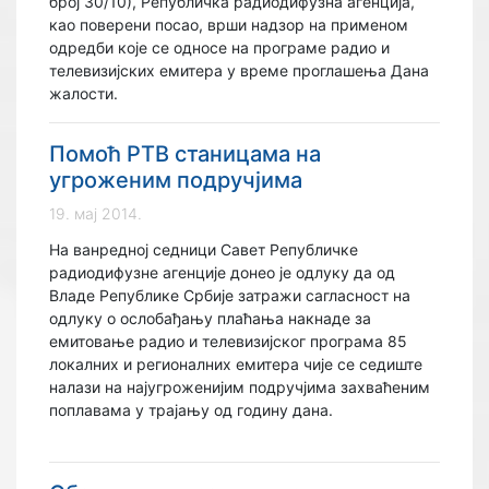
број 30/10), Републичка радиодифузна агенција,
као поверени посао, врши надзор на применом
одредби које се односе на програме радио и
телевизијских емитера у време проглашења Дана
жалости.
Помоћ РТВ станицама на
угроженим подручјима
19. мај 2014.
На ванредној седници Савет Републичке
радиодифузне агенције донео је одлуку да од
Владе Републике Србије затражи сагласност на
одлуку о ослобађању плаћања накнаде за
емитовање радио и телевизијског програма 85
локалних и регионалних емитера чије се седиште
налази на најугроженијим подручјима захваћеним
поплавама у трајању од годину дана.