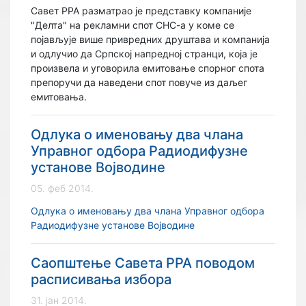
Савет РРА разматрао је представку компаније
"Делта" на рекламни спот СНС-а у коме се
појављује више привредних друштава и компанија
и одлучио да Српској напредној странци, која је
произвела и уговорила емитовање спорног спота
препоручи да наведени спот повуче из даљег
емитовања.
Одлука о именовању два члана
Управног одбора Радиодифузне
установе Војводине
05. феб 2014.
Одлука о именовању два члана Управног одбора
Радиодифузне установе Војводине
Саопштење Савета РРА поводом
расписивања избора
31. јан 2014.