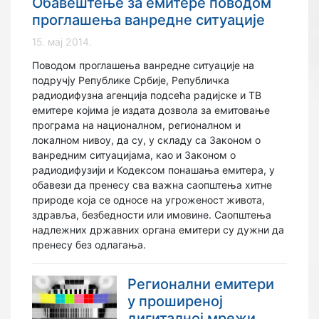
Обавештење за емитере поводом
проглашења ванредне ситуације
15. мај 2014.
Поводом проглашења ванредне ситуације на
подручју Републике Србије, Републичка
радиодифузна агенција подсећа радијске и ТВ
емитере којима је издата дозвола за емитовање
програма на националном, регионалном и
локалном нивоу, да су, у складу са Законом о
ванредним ситуацијама, као и Законом о
радиодифузији и Кодексом понашања емитера, у
обавези да пренесу сва важна саопштења хитне
природе која се односе на угроженост живота,
здравља, безбедности или имовине. Саопштења
надлежних државних органа емитери су дужни да
пренесу без одлагања.
Регионални емитери
у проширеној
дигиталној мрежи