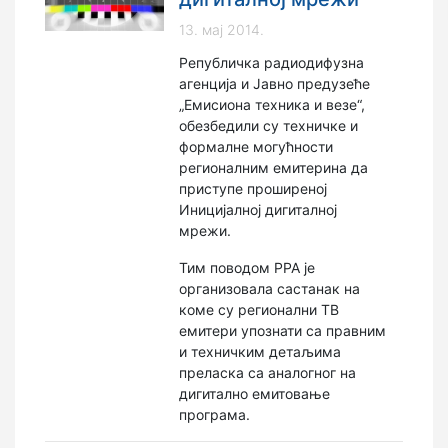
13. мај 2014.
Републичка радиодифузна
агенција и Јавно предузеће
„Емисиона техника и везе“,
обезбедили су техничке и
формалне могућности
регионалним емитерина да
приступе проширеној
Иницијалној дигиталној
мрежи.
Тим поводом РРА је
организовала састанак на
коме су регионални ТВ
емитери упознати са правним
и техничким детаљима
преласка са аналогног на
дигитално емитовање
програма.