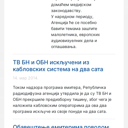
домаћем медијском
законодавству.
У наредном периоду,
Агенција ће се посебно
бавити темама заштите
малолетника, европских
аудиовизуелних дела и
оглашавања.
ТВ БН и ОБН искључени из
кабловских система на два сата
14. мар 2014.
Током надзора програма емитера, Републичка
радиодифузна агенција утврдила је да су ТВ БН и
ОБН прекршиле предизборну тишину, због чега је
наложила кабловским операторима да ова два
програма искључе из своје понуде на два сата.
Обавештење емитерима поводом