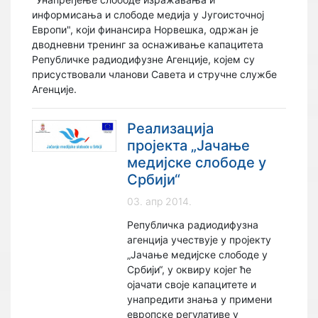
информисања и слободе медија у Југоисточној
Европи", који финансира Норвешка, одржан је
дводневни тренинг за оснаживање капацитета
Републичке радиодифузне Агенције, којем су
присуствовали чланови Савета и стручне службе
Агенције.
Реализација
пројекта „Јачање
медијске слободе у
Србији“
03. апр 2014.
Републичка радиодифузна
агенција учествује у пројекту
„Јачање медијске слободе у
Србији“, у оквиру којег ће
ојачати своје капацитете и
унапредити знања у примени
европске регулативе у