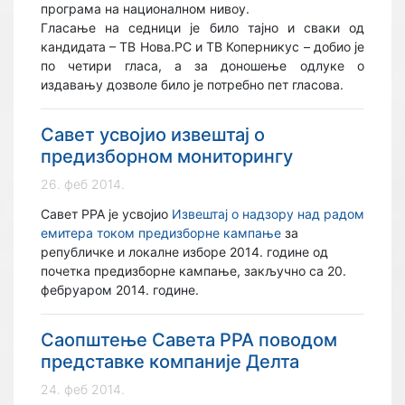
програма на националном нивоу.
Гласање на седници је било тајно и сваки од
кандидата – ТВ Нова.РС и ТВ Коперникус – добио је
по четири гласа, а за доношење одлуке о
издавању дозволе било је потребно пет гласова.
Савет усвојио извештај о
предизборном мониторингу
26. феб 2014.
Савет РРА је усвојио
Извештај о надзору над радом
емитера током предизборне кампање
за
републичке и локалне изборе 2014. године од
почетка предизборне кампање, закључно са 20.
фебруаром 2014. године.
Саопштење Савета РРА поводом
представке компаније Делта
24. феб 2014.