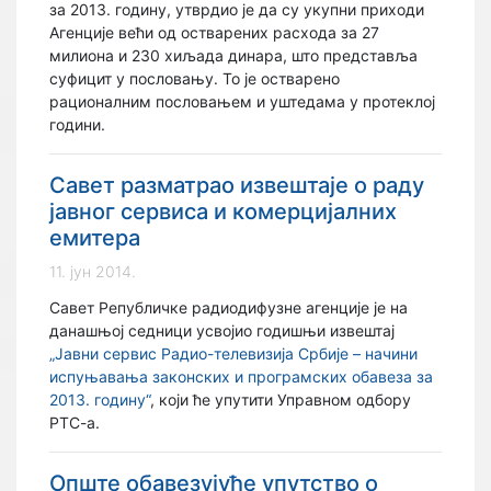
за 2013. годину, утврдио је да су укупни приходи
Агенције већи од остварених расхода за 27
милиона и 230 хиљада динара, што представља
суфицит у пословању. То је остварено
рационалним пословањем и уштедама у протеклој
години.
Савет разматрао извештаје о раду
јавног сервиса и комерцијалних
емитера
11. јун 2014.
Савет Републичке радиодифузне агенције је на
данашњој седници усвојио годишњи извештај
„Јавни сервис Радио-телевизија Србије – начини
испуњавања законских и програмских обавеза за
2013. годину“
, који ће упутити Управном одбору
РТС-а.
Опште обавезујуће упутство о