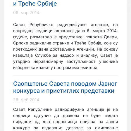
и Треће Србије
06. мар 2014.
Савет Републичке радиодифузне агенције, на
ванредној седници одржаној дана 6. марта 2014.
године, разматрао је представке, покрета Двери,
Српске радикалне странке и Треће Србије, које су
претходних дана достављене Агенцији. На основу
извештаја Службе за надзор и анализу, Савет је
утврдио неравномерну заступљеност учесника
изборне кампање у програмима емитера.
Саопштење Савета поводом Јавног
конкурса и пристиглих представки
26. феб 2014.
Савет Републичке радиодифузне агенције је на
седници одлучио да дозвола не буде издата
ниједном од два подносиоца пријава на Јавни
конкурс за издавање дозволе за емитовање