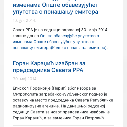
изменама Опште обавезујућег
упутства о понашању емитера
10. јун 2014.
Савет РРА је на седници одржаној 30. маја 2014.
године донео
Опште обавезујуће упутство о
изменама Опште обавезујућег упутства о
понашању емитера(Кодекс понашања емитера)
.
Горан Караџић изабран за
председника Савета РРА
30. мај 2014.
Епископ Порфирије (Перић) због избора за
Митрополита загребачко-љубљанског поднео је
оставку на место председника Савета Републичке
радиодифузне агенције. На данашњој редовној
седници Савета за новог председника изабран је
Горан Караџић, а за заменика Горан Петровић.