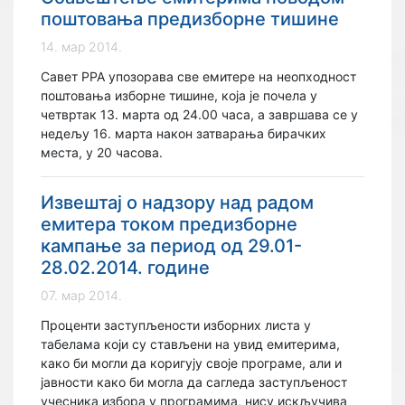
поштовања предизборне тишине
14. мар 2014.
Савет РРА упозорава све емитере на неопходност
поштовања изборне тишине, која је почела у
четвртак 13. марта од 24.00 часа, а завршава се у
недељу 16. марта након затварања бирачких
места, у 20 часова.
Извештај о надзору над радом
емитера током предизборне
кампање за период од 29.01-
28.02.2014. године
07. мар 2014.
Проценти заступљености изборних листа у
табелама који су стављени на увид емитерима,
како би могли да коригују своје програме, али и
јавности како би могла да сагледа заступљеност
учесника избора у програмима, нису искључива