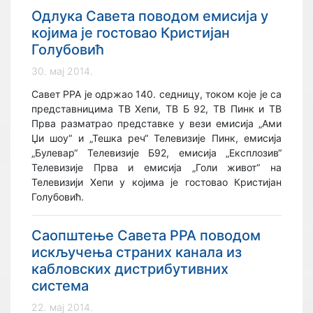
Одлука Савета поводом емисија у
којима је гостовао Кристијан
Голубовић
30. мај 2014.
Савет РРА је одржао 140. седницу, током које је са
представницима ТВ Хепи, ТВ Б 92, ТВ Пинк и ТВ
Прва разматрао представке у вези емисија „Ами
Џи шоу“ и „Тешка реч“ Телевизије Пинк, емисија
„Булевар“ Телевизије Б92, емисија „Експлозив“
Телевизије Прва и емисија „Голи живот“ на
Телевизији Хепи у којима је гостовао Кристијан
Голубовић.
Саопштење Савета РРА поводом
искључења страних канала из
кабловских дистрибутивних
система
22. мај 2014.