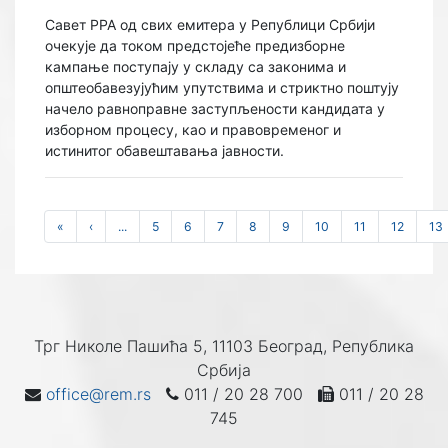
Савет РРА од свих емитера у Републици Србији
очекује да током предстојеће предизборне
кампање поступају у складу са законима и
општеобавезујућим упутствима и стриктно поштују
начело равноправне заступљености кандидата у
изборном процесу, као и правовременог и
истинитог обавештавања јавности.
«
‹
...
5
6
7
8
9
10
11
12
13
Трг Николе Пашића 5, 11103 Београд, Република
Србија
office@rem.rs
011 / 20 28 700
011 / 20 28
745