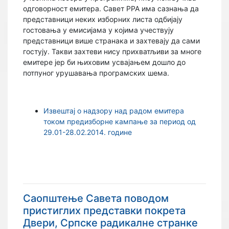
одговорност емитера. Савет РРА има сазнања да
представници неких изборних листа одбијају
гостовања у емисијама у којима учествују
представници више странака и захтевају да сами
гостују. Такви захтеви нису прихватљиви за многе
емитере јер би њиховим усвајањем дошло до
потпуног урушавања програмских шема.
Извештај о надзору над радом емитера
током предизборне кампање за период од
29.01-28.02.2014. године
Саопштење Савета поводом
пристиглих представки покрета
Двери, Српске радикалне странке